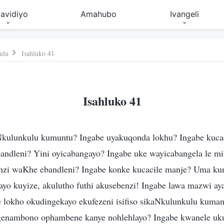
avidiyo
Amahubo
Ivangeli
ulu
Isahluko 41
Isahluko 41
kulunkulu kumuntu? Ingabe uyakuqonda lokhu? Ingabe kucac
andleni? Yini oyicabangayo? Ingabe uke wayicabangela le m
nzi waKhe ebandleni? Ingabe konke kucacile manje? Uma kun
o kuyize, akulutho futhi akusebenzi! Ingabe lawa mazwi ayay
 lokho okudingekayo ekufezeni isifiso sikaNkulunkulu kuma
ngenambono ophambene kanye nohlehlayo? Ingabe kwanele u