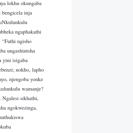
nya lokhu okungaba
 bengicela inja
 uNkulunkulu
ubheka ngaphakathi
 “Futhi ngisho
aba ungashintsha
yini isigaba
benzi; nokho, lapho
ayo, njengoba yonke
Nkulunkulu wamanje?
 Ngalesi sikhathi,
tsha ngokwezinga,
huthukiswa
okuba