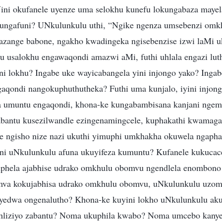
ni okufanele uyenze uma selokhu kunefu lokungabaza maye
kungafuni? UNkulunkulu uthi, “Ngike ngenza umsebenzi omk
azange babone, ngakho kwadingeka ngisebenzise izwi laMi 
 usalokhu engawaqondi amazwi aMi, futhi uhlala engazi lut
ni lokhu? Ingabe uke wayicabangela yini injongo yako? Inga
qondi nangokuphuthutheka? Futhi uma kunjalo, iyini injon
uma umuntu engaqondi, khona-ke kungabambisana kanjani nge
 abantu kusezilwandle ezingenamingcele, kuphakathi kwamag
e ngisho nize nazi ukuthi yimuphi umkhakha okuwela ngaph
ini uNkulunkulu afuna ukuyifeza kumuntu? Kufanele kukucac
phela ajabhise udrako omkhulu obomvu ngendlela enombon
mva kokujabhisa udrako omkhulu obomvu, uNkulunkulu uzom
 yedwa ongenalutho? Khona-ke kuyini lokho uNkulunkulu ak
nhliziyo zabantu? Noma ukuphila kwabo? Noma umcebo kanye