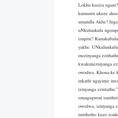
Lokhu kusiza ngani
kumuntu ukuze akus
amandla Akhe? Inga
uNkulunkulu ngempe
empini? Kunakubalu
yakhe. UNkulunkulu 
inezinyanga ezithat
kwakunezinyanga ezi
owodwa. Khona-ke kw
inkathi ngayinye in
izinyanga ezintathu
emaqoqweni emitheth
owodwa, izinyanga e
imithetho kuzo zonk