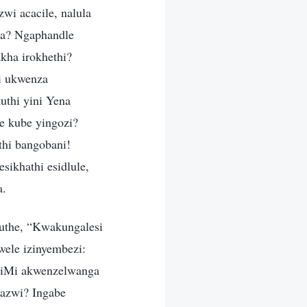
wi acacile, nalula
ga? Ngaphandle
kha irokhethi?
i ukwenza
thi yini Yena
e kube yingozi?
thi bangobani!
ikhathi esidlule,
a.
uthe, “Kwakungalesi
wele izinyembezi:
 yiMi akwenzelwanga
azwi? Ingabe