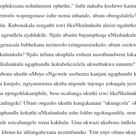
phikisana nohulumeni ophethe,” futhi nakuba kushiwo kanin
mvelo wayengenaso isihe noma uthando, ubani obengalalela
u. Kubonakala sengathi izwi likaNkulunkulu alisizi ngaluth
gendlela eyahlukile. Njalo abantu bayamphoqa uNkulunkulu
ngenacala babhekana nezinsolo ezingenasisekelo; ubani ozok
ulunkulu? Njalo nifuna ukuphila esiheni nasothandweni luk
Nkulunkulu ngaphandle kokubekezelela ukwethukwa umuntu
kubona ukuthi uMoya oNgcwele usebenza kanjani ngaphambi 
kunjalo, ngiyaninxusa ukuba niqonde injongo yokuqala yez
a njengohlakaniphile, bese ucabanga ukuthi izwi likaNkulunk
kudingeki! Ubani ongasho ukuthi kungakanani “ukungcola” o
aphandle kokuthi uNkulunkulu asho lokho ngokuqondile, nom
ele uzicabangele wena kakhulu. Uma ukwazi ukubona indlel
 khona-ke uhlangabezana nezimfuneko. Yini enye ofuna uku