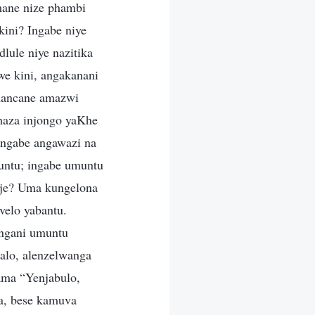
mane nize phambi
ini? Ingabe niye
lule niye nazitika
e kini, angakanani
mancane amazwi
haza injongo yaKhe
ingabe angawazi na
ntu; ingabe umuntu
nje? Uma kungelona
elo yabantu.
ungani umuntu
alo, alenzelwanga
ama “Yenjabulo,
a, bese kamuva