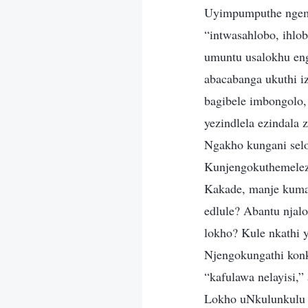
Uyimpumputhe ngemp
“intwasahlobo, ihl
umuntu usalokhu en
abacabanga ukuthi i
bagibele imbongolo,
yezindlela ezindala
Ngakho kungani sel
Kunjengokuthemeleza
Kakade, manje kuma
edlule? Abantu nja
lokho? Kule nkathi 
Njengokungathi konk
“kafulawa nelayisi,
Lokho uNkulunkulu 