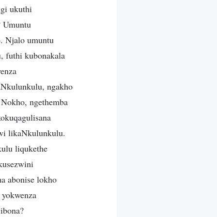
gi ukuthi
? Umuntu
o. Njalo umuntu
, futhi kubonakala
wenza
aNkulunkulu, ngakho
? Nokho, ngethemba
kokuqagulisana
wi likaNkulunkulu.
ulu liqukethe
kusezwini
a abonise lokho
a yokwenza
yibona?