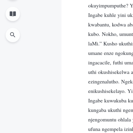
okuyimpumputhe? Yi
Ingabe kuhle yini u
kwabantu, kodwa ab
kubo. Nokho, umuntu
laMi.” Kusho ukuthi
umane enze ngokunga
ingacacile, futhi 
uthi okushisekelwa
ezingenalutho. Ngek
enikushisekelayo. Y
Ingabe kuwukuba ku
kungaba ukuthi nge
njengomuntu ohlala
ufuna ngempela izi