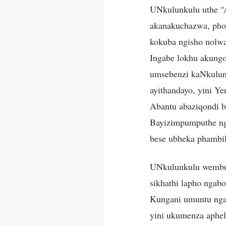
UNkulunkulu uthe “A
akanakuchazwa, pho
kokuba ngisho nolwa
Ingabe lokhu akung
umsebenzi kaNkulun
ayithandayo, yini Y
Abantu abaziqondi b
Bayizimpumputhe nge
bese ubheka phambil
UNkulunkulu wembul
sikhathi lapho ngab
Kungani umuntu ngas
yini ukumenza aphe