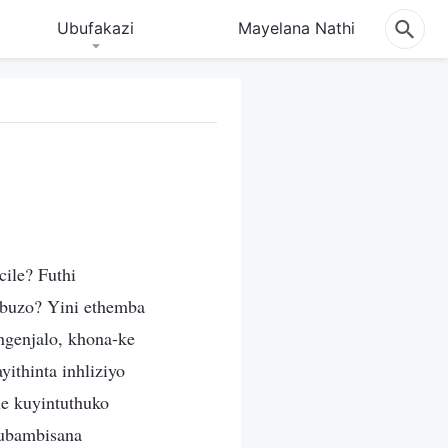
Ubufakazi
Mayelana Nathi
ile? Futhi
ibuzo? Yini ethemba
genjalo, khona-ke
ithinta inhliziyo
ne kuyintuthuko
kubambisana