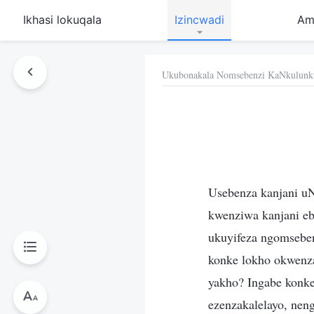
Ikhasi lokuqala
Izincwadi
Am
Ukubonakala Nomsebenzi KaNkulunk
Usebenza kanjani uN
kwenziwa kanjani eb
ukuyifeza ngomsebe
konke lokho okwenzay
yakho? Ingabe konke
ezenzakalelayo, ne