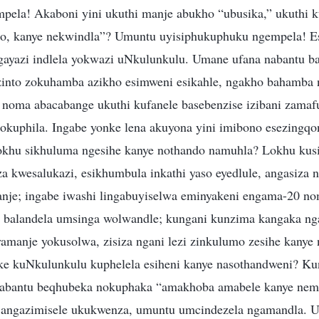
ela! Akaboni yini ukuthi manje abukho “ubusika,” ukuthi k
obo, kanye nekwindla”? Umuntu uyisiphukuphuku ngempela! E
gayazi indlela yokwazi uNkulunkulu. Umane ufana nabantu 
zinto zokuhamba azikho esimweni esikahle, ngakho bahamba
 noma abacabange ukuthi kufanele basebenzise izibani zamaf
 zokuphila. Ingabe yonke lena akuyona yini imibono esezingq
okhu sikhuluma ngesihe kanye nothando namuhla? Lokhu kusi
 kwesalukazi, esikhumbula inkathi yaso eyedlule, angasiza
nje; ingabe iwashi lingabuyiselwa eminyakeni engama-20 n
lo balandela umsinga wolwandle; kungani kunzima kangaka 
yamanje yokusolwa, zisiza ngani lezi zinkulumo zesihe kanye
e kuNkulunkulu kuphelela esiheni kanye nasothandweni? Kun
” abantu beqhubeka nokuphaka “amakhoba amabele kanye nemi
angazimisele ukukwenza, umuntu umcindezela ngamandla. 