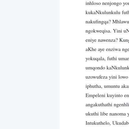
inhloso nenjongo y
kukaNkulunkulu futh
nakufingqa? Mhlawum
ngokweqisa. Yini uN
eniye nawenza? Kun
aKhe aye enziwa ng
yokuqala, futhi uma
umqondo kaNkulunku
uzowufeza yini low
iphutha, umuntu ak
Empeleni kuyinto e
angakuthathi ngenhl
ukuthi libe nanoma 
Intukuthelo, Ukuda