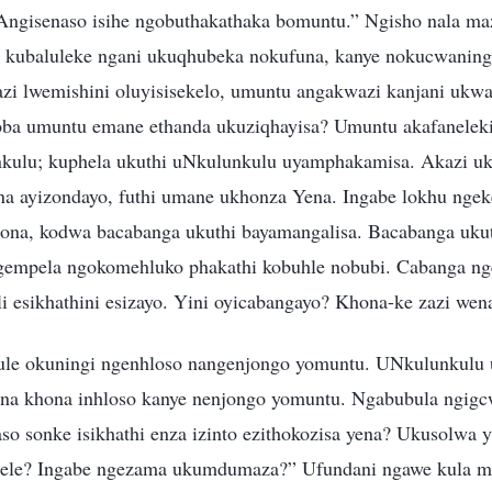
ngisenaso isihe ngobuthakathaka bomuntu.” Ngisho nala maz
 kubaluleke ngani ukuqhubeka nokufuna, kanye nokucwanin
zi lwemishini oluyisisekelo, umuntu angakwazi kanjani ukwa
oba umuntu emane ethanda ukuziqhayisa? Umuntu akafanelek
kulu; kuphela ukuthi uNkulunkulu uyamphakamisa. Akazi uku
ena ayizondayo, futhi umane ukhonza Yena. Ingabe lokhu ngek
ona, kodwa bacabanga ukuthi bayamangalisa. Bacabanga uku
mpela ngokomehluko phakathi kobuhle nobubi. Cabanga nges
i esikhathini esizayo. Yini oyicabangayo? Khona-ke zazi wen
e okuningi ngenhloso nangenjongo yomuntu. UNkulunkulu 
ona khona inhloso kanye nenjongo yomuntu. Ngabubula ngigc
o sonke isikhathi enza izinto ezithokozisa yena? Ukusolwa
lele? Ingabe ngezama ukumdumaza?” Ufundani ngawe kula m