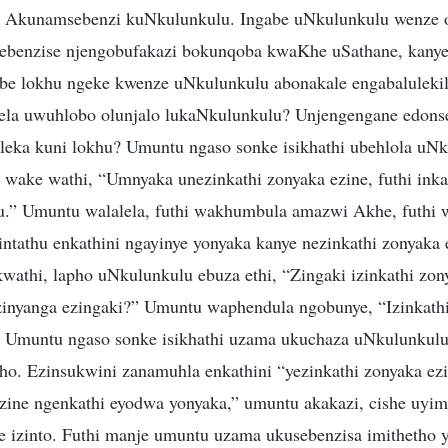
? Akunamsebenzi kuNkulunkulu. Ingabe uNkulunkulu wenze 
ebenzise njengobufakazi bokunqoba kwaKhe uSathane, kanye
be lokhu ngeke kwenze uNkulunkulu abonakale engabalulekil
la uwuhlobo olunjalo lukaNkulunkulu? Unjengengane edonse
leka kuni lokhu? Umuntu ngaso sonke isikhathi ubehlola uN
wake wathi, “Umnyaka unezinkathi zonyaka ezine, futhi inka
hu.” Umuntu walalela, futhi wakhumbula amazwi Akhe, futhi
ntathu enkathini ngayinye yonyaka kanye nezinkathi zonyaka
athi, lapho uNkulunkulu ebuza ethi, “Zingaki izinkathi zon
ezinyanga ezingaki?” Umuntu waphendula ngobunye, “Izinkathi
.” Umuntu ngaso sonke isikhathi uzama ukuchaza uNkulunku
o. Ezinsukwini zanamuhla enkathini “yezinkathi zonyaka ez
zine ngenkathi eyodwa yonyaka,” umuntu akakazi, cishe uyi
e izinto. Futhi manje umuntu uzama ukusebenzisa imithetho