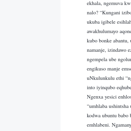
ekhala, ngemuva kwa
nalo? “Kungani izib
ukuba igibele esihl
awakhulumayo aqond
kubo bonke abantu, 
namanje, izindawo e
ngempela ube ngolun
engikuso manje ems
uNkulunkulu ethi “n
into iyinqubo eqhu
Ngenxa yesici enhlos
“umhlaba ushintsha 
kodwa ubuntu babo 
emhlabeni. Ngamany