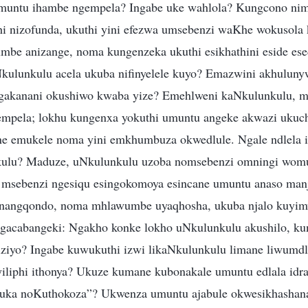
omuntu ihambe ngempela? Ingabe uke wahlola? Kungcono ni
i nizofunda, ukuthi yini efezwa umsebenzi waKhe wokusola k
be anizange, noma kungenzeka ukuthi esikhathini eside esed
kulunkulu acela ukuba nifinyelele kuyo? Emazwini akhulunyw
gakanani okushiwo kwaba yize? Emehlweni kaNkulunkulu, 
empela; lokhu kungenxa yokuthi umuntu angeke akwazi ukuc
ne emukele noma yini emkhumbuza okwedlule. Ngale ndlela 
lu? Maduze, uNkulunkulu uzoba nomsebenzi omningi womu
o msebenzi ngesiqu esingokomoya esincane umuntu anaso ma
anangqondo, noma mhlawumbe uyaqhosha, ukuba njalo kuyimv
ngacabangeki: Ngakho konke lokho uNkulunkulu akushilo, k
iziyo? Ingabe kuwukuthi izwi likaNkulunkulu limane liwumdl
yiliphi ithonya? Ukuze kumane kubonakale umuntu edlala idr
buka noKuthokoza”? Ukwenza umuntu ajabule okwesikhashan