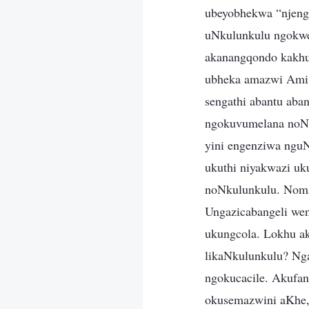
ubeyobhekwa “njengo
uNkulunkulu ngokwe
akanangqondo kakhul
ubheka amazwi Ami n
sengathi abantu aba
ngokuvumelana noNk
yini engenziwa ngu
ukuthi niyakwazi u
noNkulunkulu. Noma 
Ungazicabangeli wen
ukungcola. Lokhu a
likaNkulunkulu? Ng
ngokucacile. Akufan
okusemazwini aKhe,