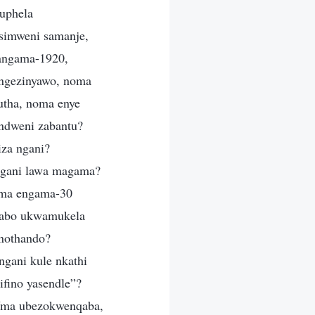
uphela
simweni samanje,
bangama-1920,
 ngezinyawo, noma
utha, noma enye
ondweni zabantu?
za ngani?
 ngani lawa magama?
oma engama-30
ngabo ukwamukela
 nothando?
gani kule nkathi
fino yasendle”?
Uma ubezokwenqaba,