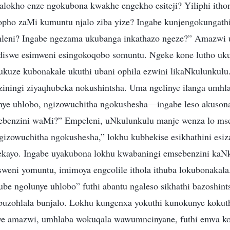
lokho enze ngokubona kwakhe engekho esiteji? Yiliphi itho
opho zaMi kumuntu njalo ziba yize? Ingabe kunjengokungathi
ahleni? Ingabe ngezama ukubanga inkathazo ngeze?” Amazwi
iswe esimweni esingokoqobo somuntu. Ngeke kone lutho uk
ukuze kubonakale ukuthi ubani ophila ezwini likaNkulunkulu.
ziningi ziyaqhubeka nokushintsha. Uma ngelinye ilanga umhl
ye uhlobo, ngizowuchitha ngokushesha—ingabe leso akusona 
ebenzini waMi?” Empeleni, uNkulunkulu manje wenza lo mse
gizowuchitha ngokushesha,” lokhu kubhekise esikhathini esiz
bekayo. Ingabe uyakubona lokhu kwabaningi emsebenzini ka
weni yomuntu, imimoya engcolile ithola ithuba lokubonakala.
ube ngolunye uhlobo” futhi abantu ngaleso sikhathi bazoshin
buzohlala bunjalo. Lokhu kungenxa yokuthi kunokunye kokut
e amazwi, umhlaba wokuqala wawumncinyane, futhi emva k