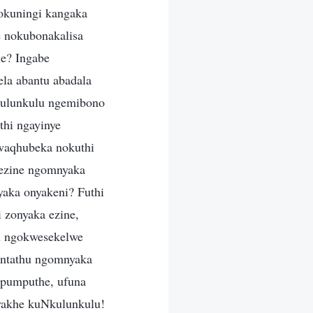
okuningi kangaka
 nokubonakalisa
e? Ingabe
la abantu abadala
kulunkulu ngemibono
thi ngayinye
 waqhubeka nokuthi
 ezine ngomnyaka
yaka onyakeni? Futhi
 zonyaka ezine,
lu ngokwesekelwe
intathu ngomnyaka
mpumputhe, ufuna
 yakhe kuNkulunkulu!