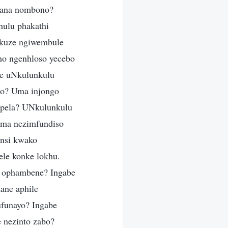
lana nombono?
hulu phakathi
ukuze ngiwembule
ho ngenhloso yecebo
be uNkulunkulu
go? Uma injongo
mpela? UNkulunkulu
ama nezimfundiso
ansi kwako
ele konke lokhu.
o ophambene? Ingabe
ane aphile
ufunayo? Ingabe
 nezinto zabo?