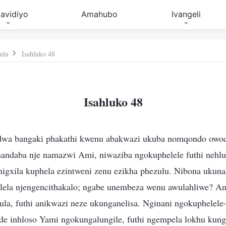
avidiyo
Amahubo
Ivangeli
ulu
Isahluko 48
Isahluko 48
odwa bangaki phakathi kwenu abakwazi ukuba nomqondo ow
ndaba nje namazwi Ami, niwaziba ngokuphelele futhi nehlu
igxila kuphela ezintweni zenu ezikha phezulu. Nibona uku
la njengencithakalo; ngabe unembeza wenu awulahliwe? Anaz
ula, futhi anikwazi neze ukunganelisa. Nginani ngokuphele
de inhloso Yami ngokungalungile, futhi ngempela lokhu ku