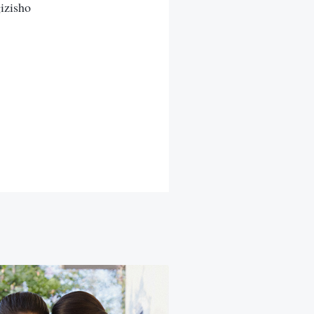
izisho