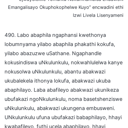
Emangalisayo Okuphokophelwe Kuyo” encwadini ethi
Izwi Livela Lisenyameni
490. Labo abaphila ngaphansi kwethonya
lobumnyama yilabo abaphila phakathi kokufa,
yilabo abazuzwe uSathane. Ngaphandle
kokusindiswa uNkulunkulu, nokwahlulelwa kanye
nokusolwa uNkulunkulu, abantu abakwazi
ukubalekela ithonya lokufa, abakwazi ukuba
abaphilayo. Laba abafileyo abakwazi ukunikeza
ubufakazi ngoNkulunkulu, noma basetshenziswe
uNkulunkulu, abakwazi ukungena embusweni.
UNkulunkulu ufuna ubufakazi babaphilayo, hhayi
kwabafileyo, futhi ucela abaphilayo, hhayi