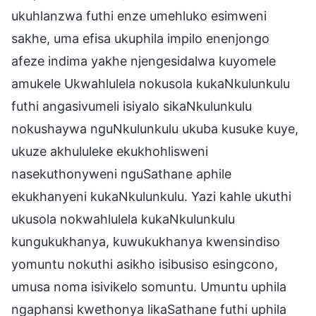
ukuhlanzwa futhi enze umehluko esimweni
sakhe, uma efisa ukuphila impilo enenjongo
afeze indima yakhe njengesidalwa kuyomele
amukele Ukwahlulela nokusola kukaNkulunkulu
futhi angasivumeli isiyalo sikaNkulunkulu
nokushaywa nguNkulunkulu ukuba kusuke kuye,
ukuze akhululeke ekukhohlisweni
nasekuthonyweni nguSathane aphile
ekukhanyeni kukaNkulunkulu. Yazi kahle ukuthi
ukusola nokwahlulela kukaNkulunkulu
kungukukhanya, kuwukukhanya kwensindiso
yomuntu nokuthi asikho isibusiso esingcono,
umusa noma isivikelo somuntu. Umuntu uphila
ngaphansi kwethonya likaSathane futhi uphila