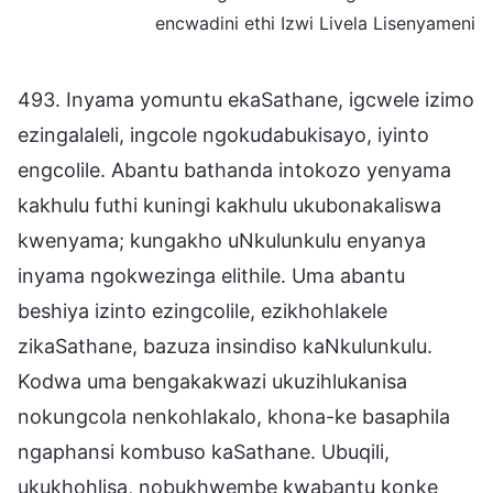
encwadini ethi Izwi Livela Lisenyameni
493. Inyama yomuntu ekaSathane, igcwele izimo
ezingalaleli, ingcole ngokudabukisayo, iyinto
engcolile. Abantu bathanda intokozo yenyama
kakhulu futhi kuningi kakhulu ukubonakaliswa
kwenyama; kungakho uNkulunkulu enyanya
inyama ngokwezinga elithile. Uma abantu
beshiya izinto ezingcolile, ezikhohlakele
zikaSathane, bazuza insindiso kaNkulunkulu.
Kodwa uma bengakakwazi ukuzihlukanisa
nokungcola nenkohlakalo, khona-ke basaphila
ngaphansi kombuso kaSathane. Ubuqili,
ukukhohlisa, nobukhwembe kwabantu konke