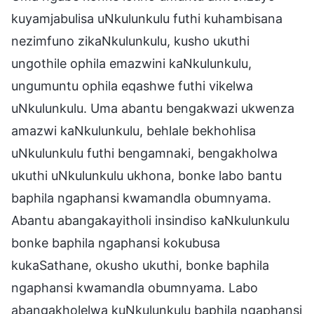
kuyamjabulisa uNkulunkulu futhi kuhambisana
nezimfuno zikaNkulunkulu, kusho ukuthi
ungothile ophila emazwini kaNkulunkulu,
ungumuntu ophila eqashwe futhi vikelwa
uNkulunkulu. Uma abantu bengakwazi ukwenza
amazwi kaNkulunkulu, behlale bekhohlisa
uNkulunkulu futhi bengamnaki, bengakholwa
ukuthi uNkulunkulu ukhona, bonke labo bantu
baphila ngaphansi kwamandla obumnyama.
Abantu abangakayitholi insindiso kaNkulunkulu
bonke baphila ngaphansi kokubusa
kukaSathane, okusho ukuthi, bonke baphila
ngaphansi kwamandla obumnyama. Labo
abangakholelwa kuNkulunkulu baphila ngaphansi