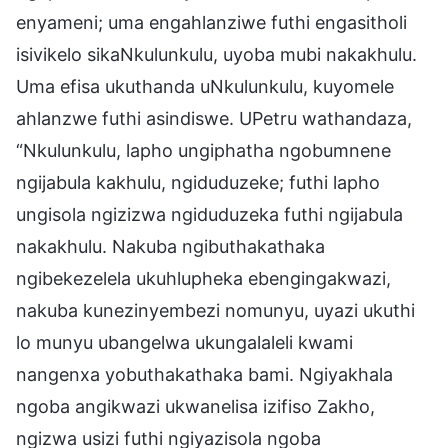
enyameni; uma engahlanziwe futhi engasitholi
isivikelo sikaNkulunkulu, uyoba mubi nakakhulu.
Uma efisa ukuthanda uNkulunkulu, kuyomele
ahlanzwe futhi asindiswe. UPetru wathandaza,
“Nkulunkulu, lapho ungiphatha ngobumnene
ngijabula kakhulu, ngiduduzeke; futhi lapho
ungisola ngizizwa ngiduduzeka futhi ngijabula
nakakhulu. Nakuba ngibuthakathaka
ngibekezelela ukuhlupheka ebengingakwazi,
nakuba kunezinyembezi nomunyu, uyazi ukuthi
lo munyu ubangelwa ukungalaleli kwami
nangenxa yobuthakathaka bami. Ngiyakhala
ngoba angikwazi ukwanelisa izifiso Zakho,
ngizwa usizi futhi ngiyazisola ngoba