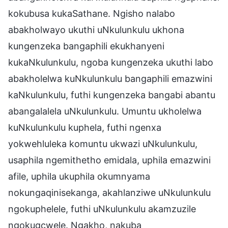
kokubusa kukaSathane. Ngisho nalabo
abakholwayo ukuthi uNkulunkulu ukhona
kungenzeka bangaphili ekukhanyeni
kukaNkulunkulu, ngoba kungenzeka ukuthi labo
abakholelwa kuNkulunkulu bangaphili emazwini
kaNkulunkulu, futhi kungenzeka bangabi abantu
abangalalela uNkulunkulu. Umuntu ukholelwa
kuNkulunkulu kuphela, futhi ngenxa
yokwehluleka komuntu ukwazi uNkulunkulu,
usaphila ngemithetho emidala, uphila emazwini
afile, uphila ukuphila okumnyama
nokungaqinisekanga, akahlanziwe uNkulunkulu
ngokuphelele, futhi uNkulunkulu akamzuzile
ngokugcwele. Ngakho, nakuba