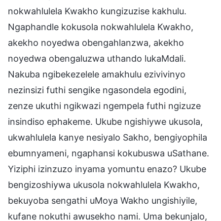
nokwahlulela Kwakho kungizuzise kakhulu.
Ngaphandle kokusola nokwahlulela Kwakho,
akekho noyedwa obengahlanzwa, akekho
noyedwa obengaluzwa uthando lukaMdali.
Nakuba ngibekezelele amakhulu ezivivinyo
nezinsizi futhi sengike ngasondela egodini,
zenze ukuthi ngikwazi ngempela futhi ngizuze
insindiso ephakeme. Ukube ngishiywe ukusola,
ukwahlulela kanye nesiyalo Sakho, bengiyophila
ebumnyameni, ngaphansi kokubuswa uSathane.
Yiziphi izinzuzo inyama yomuntu enazo? Ukube
bengizoshiywa ukusola nokwahlulela Kwakho,
bekuyoba sengathi uMoya Wakho ungishiyile,
kufane nokuthi awusekho nami. Uma bekunjalo,