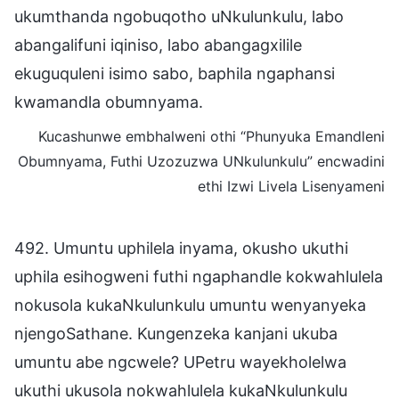
ukumthanda ngobuqotho uNkulunkulu, labo
abangalifuni iqiniso, labo abangagxilile
ekuguquleni isimo sabo, baphila ngaphansi
kwamandla obumnyama.
Kucashunwe embhalweni othi “Phunyuka Emandleni
Obumnyama, Futhi Uzozuzwa UNkulunkulu” encwadini
ethi Izwi Livela Lisenyameni
492. Umuntu uphilela inyama, okusho ukuthi
uphila esihogweni futhi ngaphandle kokwahlulela
nokusola kukaNkulunkulu umuntu wenyanyeka
njengoSathane. Kungenzeka kanjani ukuba
umuntu abe ngcwele? UPetru wayekholelwa
ukuthi ukusola nokwahlulela kukaNkulunkulu