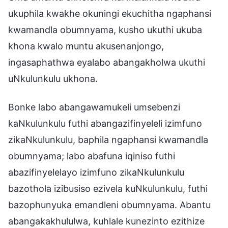
ukuphila kwakhe okuningi ekuchitha ngaphansi
kwamandla obumnyama, kusho ukuthi ukuba
khona kwalo muntu akusenanjongo,
ingasaphathwa eyalabo abangakholwa ukuthi
uNkulunkulu ukhona.
Bonke labo abangawamukeli umsebenzi
kaNkulunkulu futhi abangazifinyeleli izimfuno
zikaNkulunkulu, baphila ngaphansi kwamandla
obumnyama; labo abafuna iqiniso futhi
abazifinyelelayo izimfuno zikaNkulunkulu
bazothola izibusiso ezivela kuNkulunkulu, futhi
bazophunyuka emandleni obumnyama. Abantu
abangakakhululwa, kuhlale kunezinto ezithize