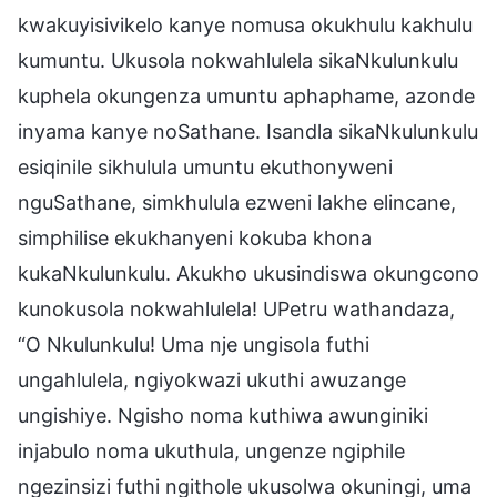
kwakuyisivikelo kanye nomusa okukhulu kakhulu
kumuntu. Ukusola nokwahlulela sikaNkulunkulu
kuphela okungenza umuntu aphaphame, azonde
inyama kanye noSathane. Isandla sikaNkulunkulu
esiqinile sikhulula umuntu ekuthonyweni
nguSathane, simkhulula ezweni lakhe elincane,
simphilise ekukhanyeni kokuba khona
kukaNkulunkulu. Akukho ukusindiswa okungcono
kunokusola nokwahlulela! UPetru wathandaza,
“O Nkulunkulu! Uma nje ungisola futhi
ungahlulela, ngiyokwazi ukuthi awuzange
ungishiye. Ngisho noma kuthiwa awunginiki
injabulo noma ukuthula, ungenze ngiphile
ngezinsizi futhi ngithole ukusolwa okuningi, uma