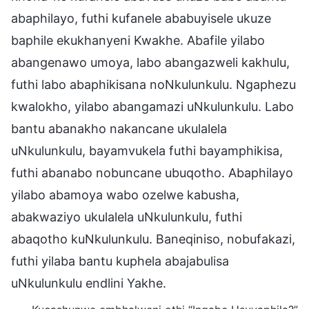
abaphilayo, futhi kufanele ababuyisele ukuze
baphile ekukhanyeni Kwakhe. Abafile yilabo
abangenawo umoya, labo abangazweli kakhulu,
futhi labo abaphikisana noNkulunkulu. Ngaphezu
kwalokho, yilabo abangamazi uNkulunkulu. Labo
bantu abanakho nakancane ukulalela
uNkulunkulu, bayamvukela futhi bayamphikisa,
futhi abanabo nobuncane ubuqotho. Abaphilayo
yilabo abamoya wabo ozelwe kabusha,
abakwaziyo ukulalela uNkulunkulu, futhi
abaqotho kuNkulunkulu. Baneqiniso, nobufakazi,
futhi yilaba bantu kuphela abajabulisa
uNkulunkulu endlini Yakhe.