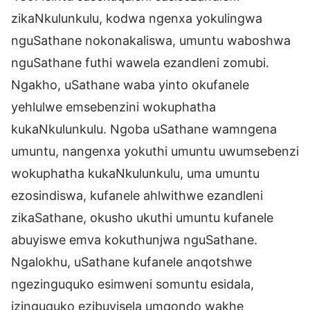
zikaNkulunkulu, kodwa ngenxa yokulingwa
nguSathane nokonakaliswa, umuntu waboshwa
nguSathane futhi wawela ezandleni zomubi.
Ngakho, uSathane waba yinto okufanele
yehlulwe emsebenzini wokuphatha
kukaNkulunkulu. Ngoba uSathane wamngena
umuntu, nangenxa yokuthi umuntu uwumsebenzi
wokuphatha kukaNkulunkulu, uma umuntu
ezosindiswa, kufanele ahlwithwe ezandleni
zikaSathane, okusho ukuthi umuntu kufanele
abuyiswe emva kokuthunjwa nguSathane.
Ngalokhu, uSathane kufanele anqotshwe
ngezinguquko esimweni somuntu esidala,
izinguquko ezibuyisela umqondo wakhe