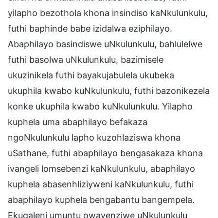
yilapho bezothola khona insindiso kaNkulunkulu,
futhi baphinde babe izidalwa eziphilayo.
Abaphilayo basindiswe uNkulunkulu, bahlulelwe
futhi basolwa uNkulunkulu, bazimisele
ukuzinikela futhi bayakujabulela ukubeka
ukuphila kwabo kuNkulunkulu, futhi bazonikezela
konke ukuphila kwabo kuNkulunkulu. Yilapho
kuphela uma abaphilayo befakaza
ngoNkulunkulu lapho kuzohlaziswa khona
uSathane, futhi abaphilayo bengasakaza khona
ivangeli lomsebenzi kaNkulunkulu, abaphilayo
kuphela abasenhliziyweni kaNkulunkulu, futhi
abaphilayo kuphela bengabantu bangempela.
Ekuqaleni umuntu owayenziwe uNkulunkulu