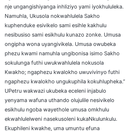
nje ungangishiyanga inhliziyo yami iyokhululeka.
Namuhla, Ukusola nokwahlulela Sakho
kuphenduke esivikelo sami esihle kakhulu
nesibusiso sami esikhulu kunazo zonke. Umusa
ongipha wona uyangivikela. Umusa owubeka
phezu kwami namuhla ungibonisa isimo Sakho
sokulunga futhi uwukwahlulela nokusola
Kwakho; ngaphezu kwalokho uwuvivinyo futhi
ngaphezu kwalokho ungukuphila kokuhlupheka.”
UPetru wakwazi ukubeka eceleni injabulo
yenyama wafuna uthando olujulile nesivikelo
esikhulu ngoba wayethole umusa omkhulu
ekwahlulelweni nasekusoleni kukaNkulunkulu.
Ekuphileni kwakhe, uma umuntu efuna