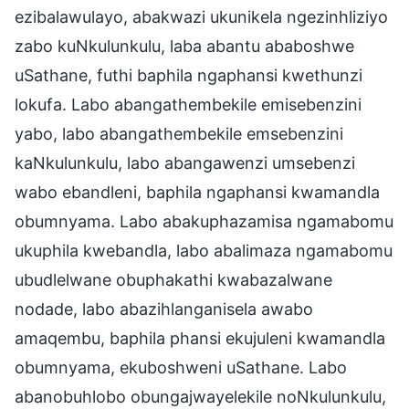
ezibalawulayo, abakwazi ukunikela ngezinhliziyo
zabo kuNkulunkulu, laba abantu ababoshwe
uSathane, futhi baphila ngaphansi kwethunzi
lokufa. Labo abangathembekile emisebenzini
yabo, labo abangathembekile emsebenzini
kaNkulunkulu, labo abangawenzi umsebenzi
wabo ebandleni, baphila ngaphansi kwamandla
obumnyama. Labo abakuphazamisa ngamabomu
ukuphila kwebandla, labo abalimaza ngamabomu
ubudlelwane obuphakathi kwabazalwane
nodade, labo abazihlanganisela awabo
amaqembu, baphila phansi ekujuleni kwamandla
obumnyama, ekuboshweni uSathane. Labo
abanobuhlobo obungajwayelekile noNkulunkulu,