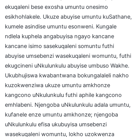
ekuqaleni bese exosha umuntu onesimo
esikhohlakele. Ukuze abuyise umuntu kuSathane,
kumele asindise umuntu esonweni. Kungale
ndlela kuphela angabuyisa ngayo kancane
kancane isimo sasekuqaleni somuntu futhi
abuyise umsebenzi wasekuqaleni womuntu, futhi
ekugcineni uNkulunkulu abuyise umbuso Wakhe.
Ukubhujiswa kwabantwana bokungalaleli nakho
kuzokwenziwa ukuze umuntu amkhonze
kangcono uNkulunkulu futhi aphile kangcono
emhlabeni. Njengoba uNkulunkulu adala umuntu,
kufanele enze umuntu amkhonze; njengoba
uNkulunkulu efisa ukubuyisa umsebenzi
wasekuqaleni womuntu, lokho uzokwenza