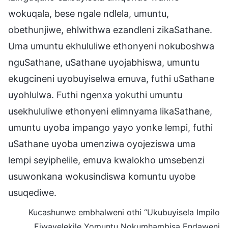
wokuqala, bese ngale ndlela, umuntu,
obethunjiwe, ehlwithwa ezandleni zikaSathane.
Uma umuntu ekhululiwe ethonyeni nokuboshwa
nguSathane, uSathane uyojabhiswa, umuntu
ekugcineni uyobuyiselwa emuva, futhi uSathane
uyohlulwa. Futhi ngenxa yokuthi umuntu
usekhululiwe ethonyeni elimnyama likaSathane,
umuntu uyoba impango yayo yonke lempi, futhi
uSathane uyoba umenziwa oyojeziswa uma
lempi seyiphelile, emuva kwalokho umsebenzi
usuwonkana wokusindiswa komuntu uyobe
usuqediwe.
Kucashunwe embhalweni othi “Ukubuyisela Impilo
Ejwayelekile Yomuntu Nokumhambisa Endaweni