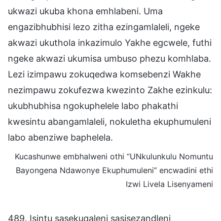
ukwazi ukuba khona emhlabeni. Uma
engazibhubhisi lezo zitha ezingamlaleli, ngeke
akwazi ukuthola inkazimulo Yakhe egcwele, futhi
ngeke akwazi ukumisa umbuso phezu komhlaba.
Lezi izimpawu zokuqedwa komsebenzi Wakhe
nezimpawu zokufezwa kwezinto Zakhe ezinkulu:
ukubhubhisa ngokuphelele labo phakathi
kwesintu abangamlaleli, nokuletha ekuphumuleni
labo abenziwe baphelela.
Kucashunwe embhalweni othi “UNkulunkulu Nomuntu
Bayongena Ndawonye Ekuphumuleni” encwadini ethi
Izwi Livela Lisenyameni
489. Isintu sasekuqaleni sasisezandleni