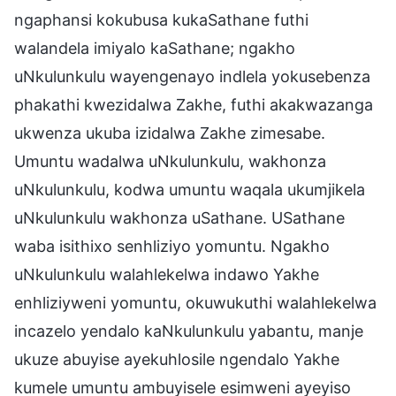
ngaphansi kokubusa kukaSathane futhi
walandela imiyalo kaSathane; ngakho
uNkulunkulu wayengenayo indlela yokusebenza
phakathi kwezidalwa Zakhe, futhi akakwazanga
ukwenza ukuba izidalwa Zakhe zimesabe.
Umuntu wadalwa uNkulunkulu, wakhonza
uNkulunkulu, kodwa umuntu waqala ukumjikela
uNkulunkulu wakhonza uSathane. USathane
waba isithixo senhliziyo yomuntu. Ngakho
uNkulunkulu walahlekelwa indawo Yakhe
enhliziyweni yomuntu, okuwukuthi walahlekelwa
incazelo yendalo kaNkulunkulu yabantu, manje
ukuze abuyise ayekuhlosile ngendalo Yakhe
kumele umuntu ambuyisele esimweni ayeyiso