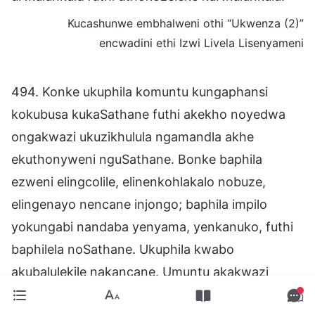
Kucashunwe embhalweni othi “Ukwenza (2)”
encwadini ethi Izwi Livela Lisenyameni
494. Konke ukuphila komuntu kungaphansi
kokubusa kukaSathane futhi akekho noyedwa
ongakwazi ukuzikhulula ngamandla akhe
ekuthonyweni nguSathane. Bonke baphila
ezweni elingcolile, elinenkohlakalo nobuze,
elingenayo nencane injongo; baphila impilo
yokungabi nandaba yenyama, yenkanuko, futhi
baphilela noSathane. Ukuphila kwabo
akubalulekile nakancane. Umuntu akakwazi
ukuzitholela yena iqiniso eliyomkhulula ethonyeni