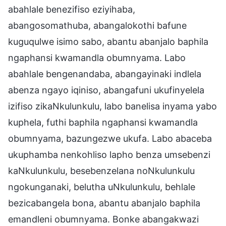
abahlale benezifiso eziyihaba,
abangosomathuba, abangalokothi bafune
kuguqulwe isimo sabo, abantu abanjalo baphila
ngaphansi kwamandla obumnyama. Labo
abahlale bengenandaba, abangayinaki indlela
abenza ngayo iqiniso, abangafuni ukufinyelela
izifiso zikaNkulunkulu, labo banelisa inyama yabo
kuphela, futhi baphila ngaphansi kwamandla
obumnyama, bazungezwe ukufa. Labo abaceba
ukuphamba nenkohliso lapho benza umsebenzi
kaNkulunkulu, besebenzelana noNkulunkulu
ngokunganaki, belutha uNkulunkulu, behlale
bezicabangela bona, abantu abanjalo baphila
emandleni obumnyama. Bonke abangakwazi