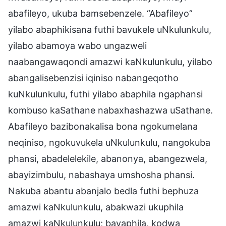
abafileyo, ukuba bamsebenzele. “Abafileyo”
yilabo abaphikisana futhi bavukele uNkulunkulu,
yilabo abamoya wabo ungazweli
naabangawaqondi amazwi kaNkulunkulu, yilabo
abangalisebenzisi iqiniso nabangeqotho
kuNkulunkulu, futhi yilabo abaphila ngaphansi
kombuso kaSathane nabaxhashazwa uSathane.
Abafileyo bazibonakalisa bona ngokumelana
neqiniso, ngokuvukela uNkulunkulu, nangokuba
phansi, abadelelekile, abanonya, abangezwela,
abayizimbulu, nabashaya umshosha phansi.
Nakuba abantu abanjalo bedla futhi bephuza
amazwi kaNkulunkulu, abakwazi ukuphila
amazwi kaNkulunkulu; bayaphila, kodwa