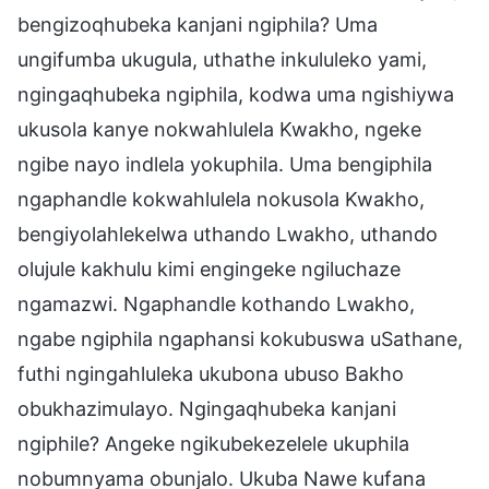
bengizoqhubeka kanjani ngiphila? Uma
ungifumba ukugula, uthathe inkululeko yami,
ngingaqhubeka ngiphila, kodwa uma ngishiywa
ukusola kanye nokwahlulela Kwakho, ngeke
ngibe nayo indlela yokuphila. Uma bengiphila
ngaphandle kokwahlulela nokusola Kwakho,
bengiyolahlekelwa uthando Lwakho, uthando
olujule kakhulu kimi engingeke ngiluchaze
ngamazwi. Ngaphandle kothando Lwakho,
ngabe ngiphila ngaphansi kokubuswa uSathane,
futhi ngingahluleka ukubona ubuso Bakho
obukhazimulayo. Ngingaqhubeka kanjani
ngiphile? Angeke ngikubekezelele ukuphila
nobumnyama obunjalo. Ukuba Nawe kufana