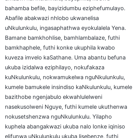
bahamba befile, bayizidumbu eziphefumulayo.
Abafile abakwazi nhlobo ukwanelisa
uNkulunkulu, ingasaphathwa eyokulalela Yena.
Bamane bamkhohlise, bamhlambalaze, futhi
bamkhaphele, futhi konke ukuphila kwabo
kuveza imvelo kaSathane. Uma abantu befuna
ukuba izidalwa eziphilayo, nokufakaza
kuNkulunkulu, nokwamukelwa nguNkulunkulu,
kumele bamukele insindiso kaNkulunkulu, kumele
bazithobe ngenjabulo ekwahlulelweni
nasekusolweni Nguye, futhi kumele ukuthenwa
nokusetshenzwa nguNkulunkulu. Yilapho
kuphela abangakwazi ukuba nalo lonke iqiniso
elifunwa uNkulunkulu ukuba lisebenze, futhi