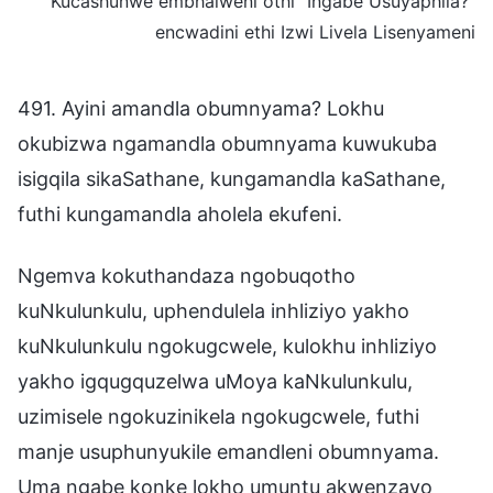
Kucashunwe embhalweni othi “Ingabe Usuyaphila?”
encwadini ethi Izwi Livela Lisenyameni
491. Ayini amandla obumnyama? Lokhu
okubizwa ngamandla obumnyama kuwukuba
isigqila sikaSathane, kungamandla kaSathane,
futhi kungamandla aholela ekufeni.
Ngemva kokuthandaza ngobuqotho
kuNkulunkulu, uphendulela inhliziyo yakho
kuNkulunkulu ngokugcwele, kulokhu inhliziyo
yakho igqugquzelwa uMoya kaNkulunkulu,
uzimisele ngokuzinikela ngokugcwele, futhi
manje usuphunyukile emandleni obumnyama.
Uma ngabe konke lokho umuntu akwenzayo