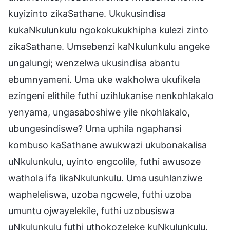
kuyizinto zikaSathane. Ukukusindisa
kukaNkulunkulu ngokokukukhipha kulezi zinto
zikaSathane. Umsebenzi kaNkulunkulu angeke
ungalungi; wenzelwa ukusindisa abantu
ebumnyameni. Uma uke wakholwa ukufikela
ezingeni elithile futhi uzihlukanise nenkohlakalo
yenyama, ungasaboshiwe yile nkohlakalo,
ubungesindiswe? Uma uphila ngaphansi
kombuso kaSathane awukwazi ukubonakalisa
uNkulunkulu, uyinto engcolile, futhi awusoze
wathola ifa likaNkulunkulu. Uma usuhlanziwe
wapheleliswa, uzoba ngcwele, futhi uzoba
umuntu ojwayelekile, futhi uzobusiswa
uNkulunkulu futhi uthokozeleke kuNkulunkulu.