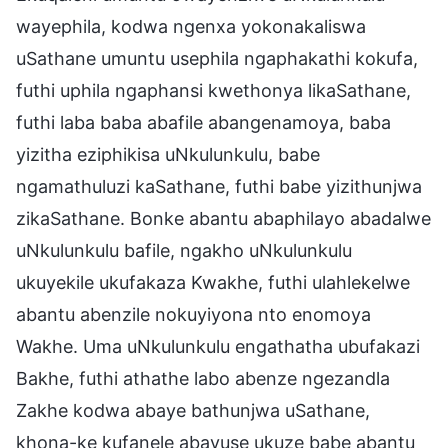
wayephila, kodwa ngenxa yokonakaliswa
uSathane umuntu usephila ngaphakathi kokufa,
futhi uphila ngaphansi kwethonya likaSathane,
futhi laba baba abafile abangenamoya, baba
yizitha eziphikisa uNkulunkulu, babe
ngamathuluzi kaSathane, futhi babe yizithunjwa
zikaSathane. Bonke abantu abaphilayo abadalwe
uNkulunkulu bafile, ngakho uNkulunkulu
ukuyekile ukufakaza Kwakhe, futhi ulahlekelwe
abantu abenzile nokuyiyona nto enomoya
Wakhe. Uma uNkulunkulu engathatha ubufakazi
Bakhe, futhi athathe labo abenze ngezandla
Zakhe kodwa abaye bathunjwa uSathane,
khona-ke kufanele abavuse ukuze babe abantu