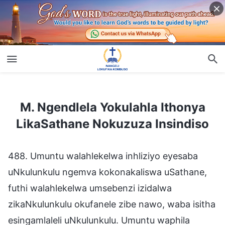
M. Ngendlela Yokulahla Ithonya LikaSathane Nokuzuza Insindiso
M. Ngendlela Yokulahla Ithonya
LikaSathane Nokuzuza Insindiso
488. Umuntu walahlekelwa inhliziyo eyesaba
uNkulunkulu ngemva kokonakaliswa uSathane,
futhi walahlekelwa umsebenzi izidalwa
zikaNkulunkulu okufanele zibe nawo, waba isitha
esingamlaleli uNkulunkulu. Umuntu waphila