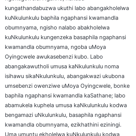
kungathandabuzwa ukuthi labo abangakholelwa
kuNkulunkulu baphila ngaphansi kwamandla
obumnyama, ngisho nalabo abakholelwa
kuNkulunkulu kungenzeka basaphila ngaphansi
kwamandla obumnyama, ngoba uMoya
Oyingcwele awukasebenzi kubo. Labo
abangakawutholi umusa kaNkulunkulu noma
isihawu sikaNkulunkulu, abangakwazi ukubona
umsebenzi owenziwe uMoya Oyingcwele, bonke
baphila ngaphansi kwamandla kaSathane; labo
abamukela kuphela umusa kaNkulunkulu kodwa
bengamazi uNkulunkulu, basaphila ngaphansi
kwamandla obumnyama, ezikhathini eziningi.
Uma umuntu ekholelwa kuNkulunkulu kodwa