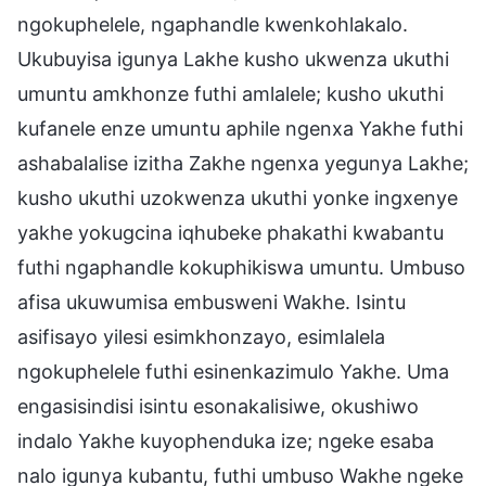
ngokuphelele, ngaphandle kwenkohlakalo.
Ukubuyisa igunya Lakhe kusho ukwenza ukuthi
umuntu amkhonze futhi amlalele; kusho ukuthi
kufanele enze umuntu aphile ngenxa Yakhe futhi
ashabalalise izitha Zakhe ngenxa yegunya Lakhe;
kusho ukuthi uzokwenza ukuthi yonke ingxenye
yakhe yokugcina iqhubeke phakathi kwabantu
futhi ngaphandle kokuphikiswa umuntu. Umbuso
afisa ukuwumisa embusweni Wakhe. Isintu
asifisayo yilesi esimkhonzayo, esimlalela
ngokuphelele futhi esinenkazimulo Yakhe. Uma
engasisindisi isintu esonakalisiwe, okushiwo
indalo Yakhe kuyophenduka ize; ngeke esaba
nalo igunya kubantu, futhi umbuso Wakhe ngeke