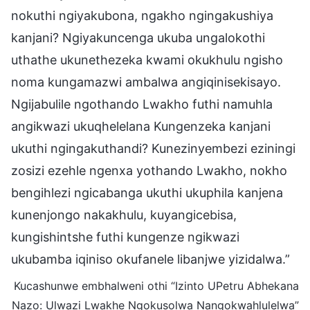
nokuthi ngiyakubona, ngakho ngingakushiya
kanjani? Ngiyakuncenga ukuba ungalokothi
uthathe ukunethezeka kwami okukhulu ngisho
noma kungamazwi ambalwa angiqinisekisayo.
Ngijabulile ngothando Lwakho futhi namuhla
angikwazi ukuqhelelana Kungenzeka kanjani
ukuthi ngingakuthandi? Kunezinyembezi eziningi
zosizi ezehle ngenxa yothando Lwakho, nokho
bengihlezi ngicabanga ukuthi ukuphila kanjena
kunenjongo nakakhulu, kuyangicebisa,
kungishintshe futhi kungenze ngikwazi
ukubamba iqiniso okufanele libanjwe yizidalwa.”
Kucashunwe embhalweni othi “Izinto UPetru Abhekana
Nazo: Ulwazi Lwakhe Ngokusolwa Nangokwahlulelwa”