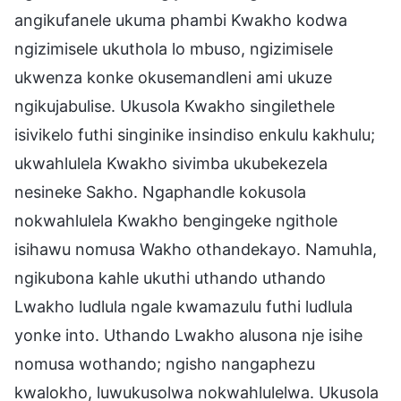
angikufanele ukuma phambi Kwakho kodwa
ngizimisele ukuthola lo mbuso, ngizimisele
ukwenza konke okusemandleni ami ukuze
ngikujabulise. Ukusola Kwakho singilethele
isivikelo futhi singinike insindiso enkulu kakhulu;
ukwahlulela Kwakho sivimba ukubekezela
nesineke Sakho. Ngaphandle kokusola
nokwahlulela Kwakho bengingeke ngithole
isihawu nomusa Wakho othandekayo. Namuhla,
ngikubona kahle ukuthi uthando uthando
Lwakho ludlula ngale kwamazulu futhi ludlula
yonke into. Uthando Lwakho alusona nje isihe
nomusa wothando; ngisho nangaphezu
kwalokho, luwukusolwa nokwahlulelwa. Ukusola