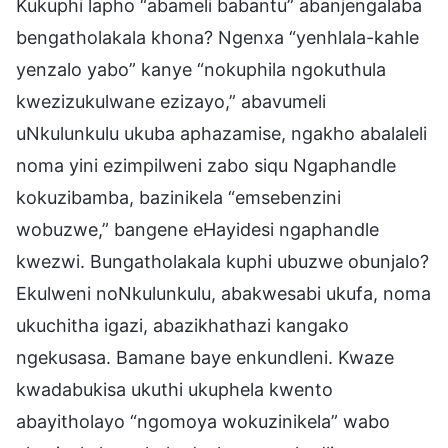
Kukuphi lapho “abameli babantu” abanjengalaba
bengatholakala khona? Ngenxa “yenhlala-kahle
yenzalo yabo” kanye “nokuphila ngokuthula
kwezizukulwane ezizayo,” abavumeli
uNkulunkulu ukuba aphazamise, ngakho abalaleli
noma yini ezimpilweni zabo siqu Ngaphandle
kokuzibamba, bazinikela “emsebenzini
wobuzwe,” bangene eHayidesi ngaphandle
kwezwi. Bungatholakala kuphi ubuzwe obunjalo?
Ekulweni noNkulunkulu, abakwesabi ukufa, noma
ukuchitha igazi, abazikhathazi kangako
ngekusasa. Bamane baye enkundleni. Kwaze
kwadabukisa ukuthi ukuphela kwento
abayitholayo “ngomoya wokuzinikela” wabo