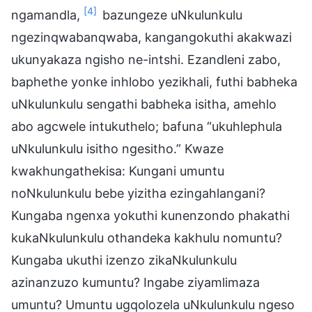
[4]
ngamandla,
bazungeze uNkulunkulu
ngezinqwabanqwaba, kangangokuthi akakwazi
ukunyakaza ngisho ne-intshi. Ezandleni zabo,
baphethe yonke inhlobo yezikhali, futhi babheka
uNkulunkulu sengathi babheka isitha, amehlo
abo agcwele intukuthelo; bafuna “ukuhlephula
uNkulunkulu isitho ngesitho.” Kwaze
kwakhungathekisa: Kungani umuntu
noNkulunkulu bebe yizitha ezingahlangani?
Kungaba ngenxa yokuthi kunenzondo phakathi
kukaNkulunkulu othandeka kakhulu nomuntu?
Kungaba ukuthi izenzo zikaNkulunkulu
azinanzuzo kumuntu? Ingabe ziyamlimaza
umuntu? Umuntu ugqolozela uNkulunkulu ngeso