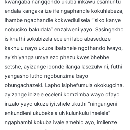
kwangaba nangqondo ukuba inkawu esamuntu
endala kangaka ize ife ngaphandle kokuhlebeza,
ihambe ngaphandle kokwedlulisela “isiko kanye
nobuciko bakudala” enzalweni yayo. Sasingekho
isikhathi sokubizela eceleni labo abaseduze
kakhulu nayo ukuze ibatshele ngothando lwayo,
ayishiyanga umyalezo phezu kwesibhebhe
setshe, ayizange iqonde ilanga lasezulwini, futhi
yangasho lutho ngobunzima bayo
obungachazeki. Lapho isiphefumula okokugcina,
ayizange ibizele eceleni komzimba wayo ofayo
inzalo yayo ukuze iyitshele ukuthi “ningangeni
enkundleni ukubekela uNkulunkulu inselele”
ngaphambi kokuba ivale amehlo ayo, imilenze