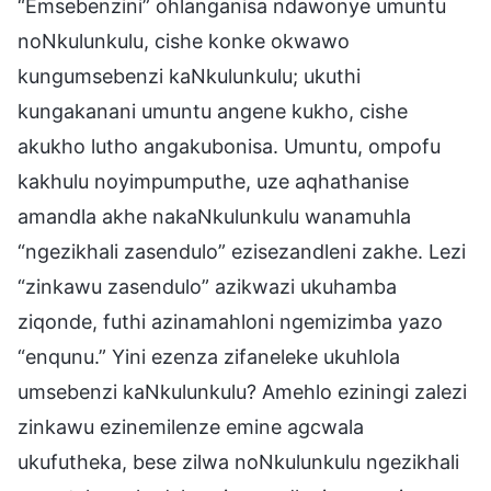
“Emsebenzini” ohlanganisa ndawonye umuntu
noNkulunkulu, cishe konke okwawo
kungumsebenzi kaNkulunkulu; ukuthi
kungakanani umuntu angene kukho, cishe
akukho lutho angakubonisa. Umuntu, ompofu
kakhulu noyimpumputhe, uze aqhathanise
amandla akhe nakaNkulunkulu wanamuhla
“ngezikhali zasendulo” ezisezandleni zakhe. Lezi
“zinkawu zasendulo” azikwazi ukuhamba
ziqonde, futhi azinamahloni ngemizimba yazo
“enqunu.” Yini ezenza zifaneleke ukuhlola
umsebenzi kaNkulunkulu? Amehlo eziningi zalezi
zinkawu ezinemilenze emine agcwala
ukufutheka, bese zilwa noNkulunkulu ngezikhali