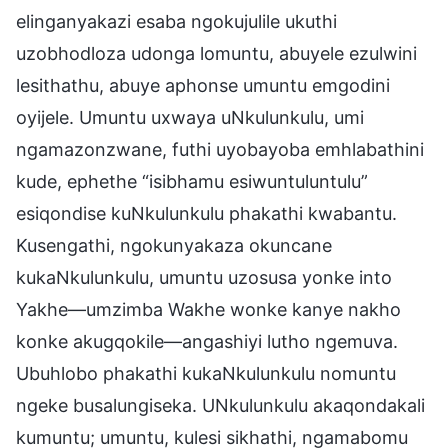
elinganyakazi esaba ngokujulile ukuthi
uzobhodloza udonga lomuntu, abuyele ezulwini
lesithathu, abuye aphonse umuntu emgodini
oyijele. Umuntu uxwaya uNkulunkulu, umi
ngamazonzwane, futhi uyobayoba emhlabathini
kude, ephethe “isibhamu esiwuntuluntulu”
esiqondise kuNkulunkulu phakathi kwabantu.
Kusengathi, ngokunyakaza okuncane
kukaNkulunkulu, umuntu uzosusa yonke into
Yakhe—umzimba Wakhe wonke kanye nakho
konke akugqokile—angashiyi lutho ngemuva.
Ubuhlobo phakathi kukaNkulunkulu nomuntu
ngeke busalungiseka. UNkulunkulu akaqondakali
kumuntu; umuntu, kulesi sikhathi, ngamabomu