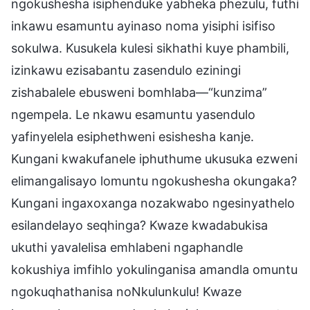
ngokushesha isiphenduke yabheka phezulu, futhi
inkawu esamuntu ayinaso noma yisiphi isifiso
sokulwa. Kusukela kulesi sikhathi kuye phambili,
izinkawu ezisabantu zasendulo eziningi
zishabalele ebusweni bomhlaba—“kunzima”
ngempela. Le nkawu esamuntu yasendulo
yafinyelela esiphethweni esishesha kanje.
Kungani kwakufanele iphuthume ukusuka ezweni
elimangalisayo lomuntu ngokushesha okungaka?
Kungani ingaxoxanga nozakwabo ngesinyathelo
esilandelayo seqhinga? Kwaze kwadabukisa
ukuthi yavalelisa emhlabeni ngaphandle
kokushiya imfihlo yokulinganisa amandla omuntu
ngokuqhathanisa noNkulunkulu! Kwaze