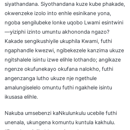
siyathandana. Siyothandana kuze kube phakade,
okwenzeke izolo into enhle esinikane yona,
ngoba sengilubeke lonke uqobo Lwami esintwini
—yiziphi izinto umuntu akhononda ngazo?
Kakade sengikushiyile ukuphila Kwami, futhi
ngaphandle kwezwi, ngibekezele kanzima ukuze
ngitshalele isintu izwe elihle lothando; angikaze
ngenze okufunekayo okufana nalokho, futhi
angenzanga lutho ukuze nje ngethule
amalungiselelo omuntu futhi ngakhele isintu
ikusasa elihle.
Nakuba umsebenzi kaNkulunkulu ucebile futhi
unenala, ukungena komuntu kuntula kakhulu.