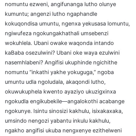
nomuntu ezweni, angifunanga lutho olunye
kumuntu; angenzi lutho ngaphandle
kokuqondisa umuntu, ngenxa yekusasa lomuntu,
ngiwufeza ngokungakhathali umsebenzi
wokuhlela. Ubani owake waqonda intando
kaBaba osezulwini? Ubani oke waya ezulwini
nasemhlabeni? Angifisi ukuphinde ngichithe
nomuntu “inkathi yakhe yokuguga,” ngoba
umuntu udla ngoludala, akaqondi lutho,
okuwukuphela kwento ayaziyo ukuzigxinxa
ngokudla engikubekile—angalokothi acabange
ngokunye. Isintu sinosizi kakhulu, isixakaxaka,
umsindo nengozi yabantu inkulu kakhulu,
ngakho angifisi ukuba nengxenye ezithelweni