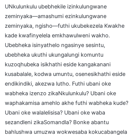
UNkulunkulu ubebhekile izinkulungwane
zeminyaka—amashumi ezinkulungwane
zeminyaka, ngisho—futhi ukubekezela Kwakhe
kade kwafinyelela emkhawulweni wakho.
Ubebheka isinyathelo ngasinye sesintu,
ubebheka ukuthi ukungalungi komuntu
kuzoqhubeka isikhathi eside kangakanani
kusabalale, kodwa umuntu, osenesikhathi eside
endikindiki, akezwa lutho. Futhi ubani oke
wabheka izenzo zikaNkulunkulu? Ubani oke
waphakamisa amehlo akhe futhi wabheka kude?
Ubani oke walalelisisa? Ubani oke waba
sezandleni zikaSomandla? Bonke abantu
bahlushwa umuzwa wokwesaba kokucabangela