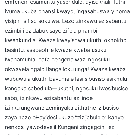
emfeneni esamuntu yasendulo, ayisakhali, futhi
ivuma ukuba phansi kwayo, ingasabuswa yinoma
yisiphi isifiso sokulwa. Lezo zinkawu ezisabantu
ezimbili ezidabukisayo zifela phambi
kwenkundla. Kwaze kwayishwa ukuthi okhokho
besintu, asebephile kwaze kwaba usuku
lwanamuhla, bafa bengenalwazi ngosuku
okwavela ngalo Ilanga lokulunga! Kwaze kwaba
wubuwula ukuthi bavumele lesi sibusiso esikhulu
kangaka sabedlula—ukuthi, ngosuku lwesibusiso
sabo, izinkawu ezisabantu ezilinde
izinkulungwane zeminyaka zithathe izibusiso
zaya nazo eHayidesi ukuze “zizijabulele” kanye
nenkosi yawodeveli! Kungani zingagcini lezi