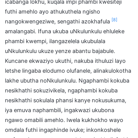
icabanga lokhu, kuqala impi phambi kwesiteji
futhi amehlo ayo athukuthela ngisho
[8]
nangokwengeziwe, sengathi azokhafula
amalangabi. Ifuna ukuba uNkulunkulu ehluleke
phambi kwempi, ilangazelela ukubulala
uNkulunkulu ukuze yenze abantu bajabule.
Kuncane ekwaziyo ukuthi, nakuba ithuluzi layo
letshe lingaba elodumo olufanele, alinakulokotha
lakhe ubutha noNkulunkulu. Ngaphambi kokuba
nesikhathi sokuzivikela, ngaphambi kokuba
nesikhathi sokulala phansi kanye nokusukuma,
iya emuva naphambili, ingakwazi ukubona
ngawo omabili amehlo. Iwela kukhokho wayo
omdala futhi ingaphinde ivuke; inkonkoshele