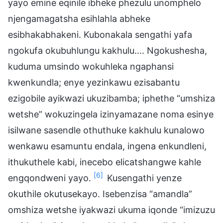
yayo emine eqinile ibheke phezulu unomphelo
njengamagatsha esihlahla abheke
esibhakabhakeni. Kubonakala sengathi yafa
ngokufa okubuhlungu kakhulu…. Ngokushesha,
kuduma umsindo wokuhleka ngaphansi
kwenkundla; enye yezinkawu ezisabantu
ezigobile ayikwazi ukuzibamba; iphethe “umshiza
wetshe” wokuzingela izinyamazane noma esinye
isilwane sasendle othuthuke kakhulu kunalowo
wenkawu esamuntu endala, ingena enkundleni,
ithukuthele kabi, inecebo elicatshangwe kahle
[6]
engqondweni yayo.
Kusengathi yenze
okuthile okutusekayo. Isebenzisa “amandla”
omshiza wetshe iyakwazi ukuma iqonde “imizuzu