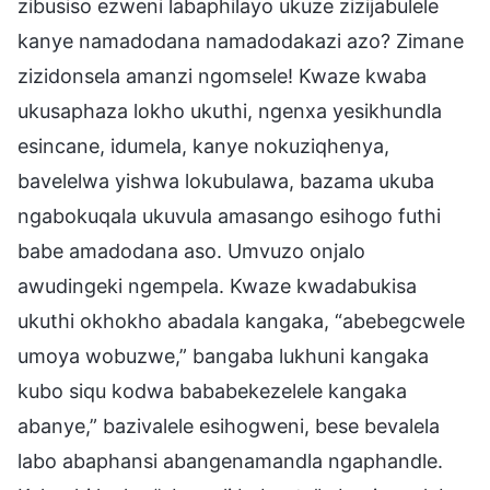
zibusiso ezweni labaphilayo ukuze zizijabulele
kanye namadodana namadodakazi azo? Zimane
zizidonsela amanzi ngomsele! Kwaze kwaba
ukusaphaza lokho ukuthi, ngenxa yesikhundla
esincane, idumela, kanye nokuziqhenya,
bavelelwa yishwa lokubulawa, bazama ukuba
ngabokuqala ukuvula amasango esihogo futhi
babe amadodana aso. Umvuzo onjalo
awudingeki ngempela. Kwaze kwadabukisa
ukuthi okhokho abadala kangaka, “abebegcwele
umoya wobuzwe,” bangaba lukhuni kangaka
kubo siqu kodwa bababekezelele kangaka
abanye,” bazivalele esihogweni, bese bevalela
labo abaphansi abangenamandla ngaphandle.