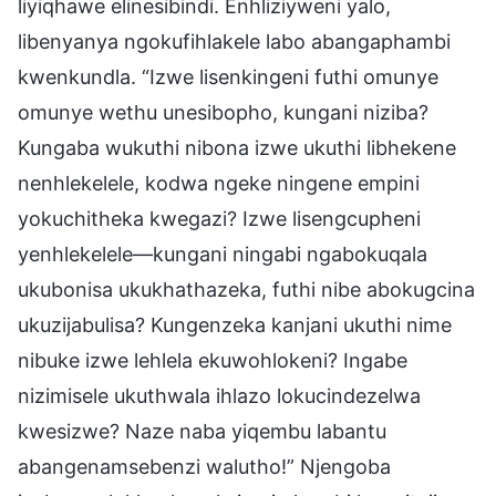
liyiqhawe elinesibindi. Enhliziyweni yalo,
libenyanya ngokufihlakele labo abangaphambi
kwenkundla. “Izwe lisenkingeni futhi omunye
omunye wethu unesibopho, kungani niziba?
Kungaba wukuthi nibona izwe ukuthi libhekene
nenhlekelele, kodwa ngeke ningene empini
yokuchitheka kwegazi? Izwe lisengcupheni
yenhlekelele—kungani ningabi ngabokuqala
ukubonisa ukukhathazeka, futhi nibe abokugcina
ukuzijabulisa? Kungenzeka kanjani ukuthi nime
nibuke izwe lehlela ekuwohlokeni? Ingabe
nizimisele ukuthwala ihlazo lokucindezelwa
kwesizwe? Naze naba yiqembu labantu
abangenamsebenzi walutho!” Njengoba