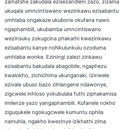
zamatshe zakudala ezisezandleni zazo, zizama
ukuqala umncintiswano wezinkawu ezisabantu
umhlaba ongakaze ukubone okufana nawo
ngaphambili, ukubamba umncintiswano
wezinsuku zokugcina phakathi kwezinkawu
ezisabantu kanye noNkulunkulu ozoduma
umhlaba wonke. Eziningi zalezi zinkawu
ezisabantu bakudala abagobile, ngaphezu
kwalokho, zichichima ukunganaki. Izinwele
ezivale ubuso bazo zihlangene ndawonye,
zigcwele inhloso yokubulala futhi ziphakamisa
imilenze yazo yangaphambili. Kufanele nokho
ziguqukele ngokugcwele kumuntu ophila
namuhla, ngakho kwezinye izikhathi zima