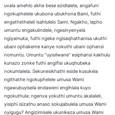
uvala amehlo akhe bese ezidlalela, engafuni
ngokuphelele ukubona ubukhona Bami, futhi
engathetheleli isahlulelo Sami. Ngakho, lapho
umuntu engakulindele, ngesinyenyela
ngiyamuka, futhi ngeke ngisaqhathanisa ukuthi
ubani ophakeme kanye nokuthi ubani ophansi
nomuntu. Umuntu “uyisilwane” esiphansi kakhulu
kunazo zonke futhi angifisi ukuqhubeka
nokumlalela. Sekunesikhathi eside kusukela
ngithathe ngokuphelele umusa Wami
ngawubuyisela endaweni engihlala kuyo
ngokuthula; ngenxa yokuthi umuntu akalaleli,
yisiphi isizathu anaso sokujabulela umusa Wami
oyigugu? Angizimisele ukunikeza umusa Wami