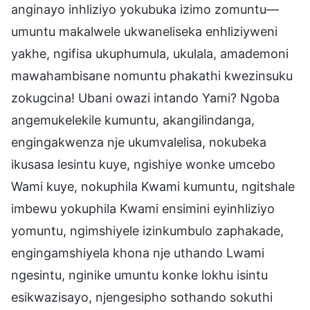
anginayo inhliziyo yokubuka izimo zomuntu—
umuntu makalwele ukwaneliseka enhliziyweni
yakhe, ngifisa ukuphumula, ukulala, amademoni
mawahambisane nomuntu phakathi kwezinsuku
zokugcina! Ubani owazi intando Yami? Ngoba
angemukelekile kumuntu, akangilindanga,
engingakwenza nje ukumvalelisa, nokubeka
ikusasa lesintu kuye, ngishiye wonke umcebo
Wami kuye, nokuphila Kwami kumuntu, ngitshale
imbewu yokuphila Kwami ensimini eyinhliziyo
yomuntu, ngimshiyele izinkumbulo zaphakade,
engingamshiyela khona nje uthando Lwami
ngesintu, nginike umuntu konke lokhu isintu
esikwazisayo, njengesipho sothando sokuthi