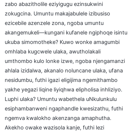
zabo abazitholile eziyigugu ezinsukwini
zokugcina. Umuntu makajabulele izibusiso
ezicebile azenzele zona, ngoba umuntu
akangemukeli—kungani kufanele ngiphoqe isintu
ukuba simomotheke? Kuwo wonke amagumbi
omhlaba kugcwele ulaka, awutholakali
umthombo kulo lonke izwe, ngoba njengamanzi
ahlala izidalwa, akanalo noluncane ulaka, ufana
nesidumbu, futhi igazi eligijima ngemithambo
yakhe yegazi liqine liyiqhwa elipholisa inhliziyo.
Luphi ulaka? Umuntu wabethela uNkulunkulu
esiphambanweni ngaphandle kwesizathu, futhi
ngemva kwalokho akenzanga amaphutha.
Akekho owake wazisola kanje, futhi lezi