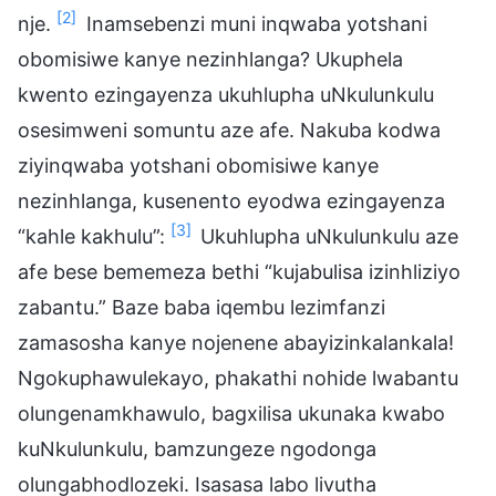
[2]
nje.
Inamsebenzi muni inqwaba yotshani
obomisiwe kanye nezinhlanga? Ukuphela
kwento ezingayenza ukuhlupha uNkulunkulu
osesimweni somuntu aze afe. Nakuba kodwa
ziyinqwaba yotshani obomisiwe kanye
nezinhlanga, kusenento eyodwa ezingayenza
[3]
“kahle kakhulu”:
Ukuhlupha uNkulunkulu aze
afe bese bememeza bethi “kujabulisa izinhliziyo
zabantu.” Baze baba iqembu lezimfanzi
zamasosha kanye nojenene abayizinkalankala!
Ngokuphawulekayo, phakathi nohide lwabantu
olungenamkhawulo, bagxilisa ukunaka kwabo
kuNkulunkulu, bamzungeze ngodonga
olungabhodlozeki. Isasasa labo livutha