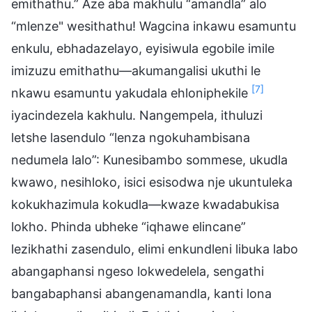
emithathu.” Aze aba makhulu “amandla” alo
“mlenze" wesithathu! Wagcina inkawu esamuntu
enkulu, ebhadazelayo, eyisiwula egobile imile
imizuzu emithathu—akumangalisi ukuthi le
[7]
nkawu esamuntu yakudala ehloniphekile
iyacindezela kakhulu. Nangempela, ithuluzi
letshe lasendulo “lenza ngokuhambisana
nedumela lalo”: Kunesibambo sommese, ukudla
kwawo, nesihloko, isici esisodwa nje ukuntuleka
kokukhazimula kokudla—kwaze kwadabukisa
lokho. Phinda ubheke “iqhawe elincane”
lezikhathi zasendulo, elimi enkundleni libuka labo
abangaphansi ngeso lokwedelela, sengathi
bangabaphansi abangenamandla, kanti lona