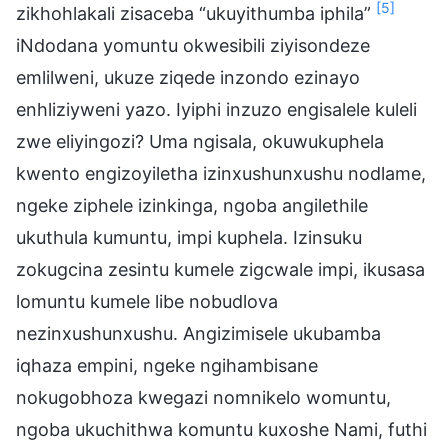
[5]
zikhohlakali zisaceba “ukuyithumba iphila”
iNdodana yomuntu okwesibili ziyisondeze
emlilweni, ukuze ziqede inzondo ezinayo
enhliziyweni yazo. Iyiphi inzuzo engisalele kuleli
zwe eliyingozi? Uma ngisala, okuwukuphela
kwento engizoyiletha izinxushunxushu nodlame,
ngeke ziphele izinkinga, ngoba angilethile
ukuthula kumuntu, impi kuphela. Izinsuku
zokugcina zesintu kumele zigcwale impi, ikusasa
lomuntu kumele libe nobudlova
nezinxushunxushu. Angizimisele ukubamba
iqhaza empini, ngeke ngihambisane
nokugobhoza kwegazi nomnikelo womuntu,
ngoba ukuchithwa komuntu kuxoshe Nami, futhi