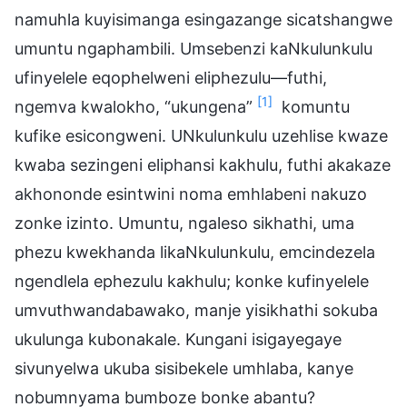
namuhla kuyisimanga esingazange sicatshangwe
umuntu ngaphambili. Umsebenzi kaNkulunkulu
ufinyelele eqophelweni eliphezulu—futhi,
[1]
ngemva kwalokho, “ukungena”
komuntu
kufike esicongweni. UNkulunkulu uzehlise kwaze
kwaba sezingeni eliphansi kakhulu, futhi akakaze
akhononde esintwini noma emhlabeni nakuzo
zonke izinto. Umuntu, ngaleso sikhathi, uma
phezu kwekhanda likaNkulunkulu, emcindezela
ngendlela ephezulu kakhulu; konke kufinyelele
umvuthwandabawako, manje yisikhathi sokuba
ukulunga kubonakale. Kungani isigayegaye
sivunyelwa ukuba sisibekele umhlaba, kanye
nobumnyama bumboze bonke abantu?