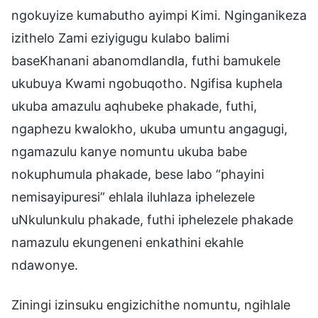
ngokuyize kumabutho ayimpi Kimi. Nginganikeza
izithelo Zami eziyigugu kulabo balimi
baseKhanani abanomdlandla, futhi bamukele
ukubuya Kwami ngobuqotho. Ngifisa kuphela
ukuba amazulu aqhubeke phakade, futhi,
ngaphezu kwalokho, ukuba umuntu angagugi,
ngamazulu kanye nomuntu ukuba babe
nokuphumula phakade, bese labo “phayini
nemisayipuresi” ehlala iluhlaza iphelezele
uNkulunkulu phakade, futhi iphelezele phakade
namazulu ekungeneni enkathini ekahle
ndawonye.
Ziningi izinsuku engizichithe nomuntu, ngihlale