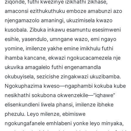
ziqonde, futhi kwezinye izikhathi zikhase,
amaconsi ezithukuthuku emboze amabunzi azo
njengamazolo amaningi, ukuzimisela kwazo
kusobala. Zibuka inkawu esamuntu esesimweni
esihle, yasendulo, umngane wazo, emi ngayo
yomine, imilenze yakhe emine imikhulu futhi
ihamba kancane, ekwazi ngokucacamezela nje
ukuvika amagalelo futhi engenamandla
okubuyisela, sezicishe zingakwazi ukuzibamba.
Ngokuphazima kweso—ngaphambi kokuba kube
nesikhathi sokubona okwenzekile—“iqhawe”
elisenkundleni liwela phansi, imilenze ibheke
phezulu. Leyo milenze, ebimiswe
ngokungafanele emhlabeni yonke leyo minyaka,