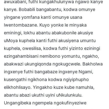
awuxabani, futhi kungakhulunywa ngawo kanye
kanye. Bobabili bangabantu, kodwa omunye
yingane yomfana kanti omunye usana
lwentombazane. Kuyo yonke le minyaka
eminingi, lokhu abantu abakubonile akusiye
uMoya kuphela kanti futhi akusiyena umuntu
kuphela, owesilisa, kodwa futhi yizinto eziningi
ezingahambisani nemibono yomuntu, ngakho,
abakwazi ukungiqonda ngokugcwele. Bakholwa
ingxenye futhi bangabaze ingxenye Ngami,
kusengathi ngikhona kodwa ngiyiphupho
elikhohlisayo. Yingakho kuze kube namuhla,
abantu abazi ukuthi uyini uNkulunkulu.
Ungangibeka ngempela ngokufinyeziwe