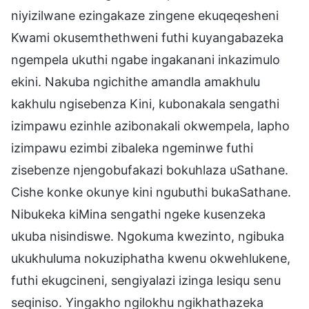
niyizilwane ezingakaze zingene ekuqeqesheni
Kwami okusemthethweni futhi kuyangabazeka
ngempela ukuthi ngabe ingakanani inkazimulo
ekini. Nakuba ngichithe amandla amakhulu
kakhulu ngisebenza Kini, kubonakala sengathi
izimpawu ezinhle azibonakali okwempela, lapho
izimpawu ezimbi zibaleka ngeminwe futhi
zisebenze njengobufakazi bokuhlaza uSathane.
Cishe konke okunye kini ngubuthi bukaSathane.
Nibukeka kiMina sengathi ngeke kusenzeka
ukuba nisindiswe. Ngokuma kwezinto, ngibuka
ukukhuluma nokuziphatha kwenu okwehlukene,
futhi ekugcineni, sengiyalazi izinga lesiqu senu
seqiniso. Yingakho ngilokhu ngikhathazeka