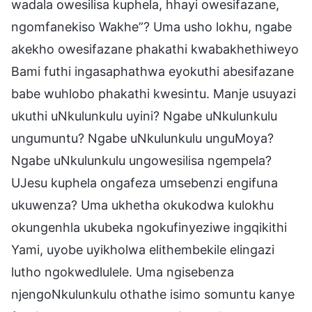
wadala owesilisa kuphela, hhayi owesifazane,
ngomfanekiso Wakhe”? Uma usho lokhu, ngabe
akekho owesifazane phakathi kwabakhethiweyo
Bami futhi ingasaphathwa eyokuthi abesifazane
babe wuhlobo phakathi kwesintu. Manje usuyazi
ukuthi uNkulunkulu uyini? Ngabe uNkulunkulu
ungumuntu? Ngabe uNkulunkulu unguMoya?
Ngabe uNkulunkulu ungowesilisa ngempela?
UJesu kuphela ongafeza umsebenzi engifuna
ukuwenza? Uma ukhetha okukodwa kulokhu
okungenhla ukubeka ngokufinyeziwe ingqikithi
Yami, uyobe uyikholwa elithembekile elingazi
lutho ngokwedlulele. Uma ngisebenza
njengoNkulunkulu othathe isimo somuntu kanye