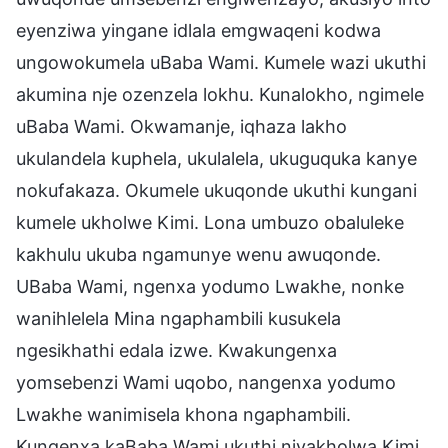
eyenziwa yingane idlala emgwaqeni kodwa
ungowokumela uBaba Wami. Kumele wazi ukuthi
akumina nje ozenzela lokhu. Kunalokho, ngimele
uBaba Wami. Okwamanje, iqhaza lakho
ukulandela kuphela, ukulalela, ukuguquka kanye
nokufakaza. Okumele ukuqonde ukuthi kungani
kumele ukholwe Kimi. Lona umbuzo obaluleke
kakhulu ukuba ngamunye wenu awuqonde.
UBaba Wami, ngenxa yodumo Lwakhe, nonke
wanihlelela Mina ngaphambili kusukela
ngesikhathi edala izwe. Kwakungenxa
yomsebenzi Wami uqobo, nangenxa yodumo
Lwakhe wanimisela khona ngaphambili.
Kungenxa kaBaba Wami ukuthi niyakholwa Kimi.