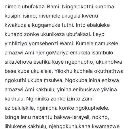
nimele ubufakazi Bami. Ningalokothi kunoma
kusiphi isimo, nivumele ukugula kwenu
kwakudala kugqamuke futhi. Into ebaluleke
kunazo zonke ukunikeza ubufakazi. Leyo
yinhliziyo yomsebenzi Wami. Kumele namukele
amazwi Ami njengoMariya emukela isambulo
sikaJehova esafika kuye ngephupho, ukukholwa
bese kuba ukulalela. Yilokhu kuphela okuthathwa
ngokuthi ukuba msulwa. Ngokuba inina enizwa
amazwi Ami kakhulu, yinina enibusiswe yiMina
kakhulu. Ngininika zonke izinto Zami
ezibalulekile, nginipha konke ngokuphelele.
Izinga lenu nabantu bakwa-Israyeli, nokho,
lihlukene kakhulu, njengokuhlukana kwamazwe