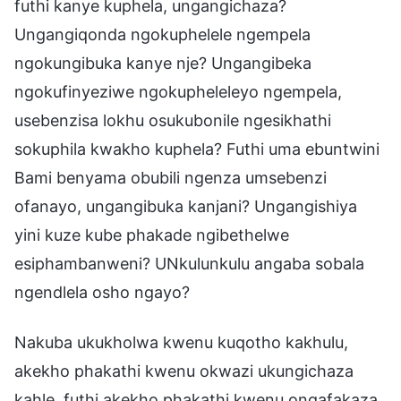
futhi kanye kuphela, ungangichaza?
Ungangiqonda ngokuphelele ngempela
ngokungibuka kanye nje? Ungangibeka
ngokufinyeziwe ngokupheleleyo ngempela,
usebenzisa lokhu osukubonile ngesikhathi
sokuphila kwakho kuphela? Futhi uma ebuntwini
Bami benyama obubili ngenza umsebenzi
ofanayo, ungangibuka kanjani? Ungangishiya
yini kuze kube phakade ngibethelwe
esiphambanweni? UNkulunkulu angaba sobala
ngendlela osho ngayo?
Nakuba ukukholwa kwenu kuqotho kakhulu,
akekho phakathi kwenu okwazi ukungichaza
kahle, futhi akekho phakathi kwenu ongafakaza