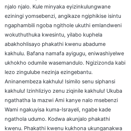
njalo njalo. Kule minyaka eyizinkulungwane
eziningi yomsebenzi, angikaze ngiphikise isintu
ngaphambili ngoba ngithole ukuthi emlandweni
wokuthuthuka kwesintu, yilabo kuphela
abakhohlisayo phakathi kwenu abadume
kakhulu. Bafana namafa ayigugu, eniwashiyelwe
ukhokho odumile wasemandulo. Ngizizonda kabi
lezo zingulube nezinja ezingebantu.
Aninanembeza kakhulu! Isimilo senu siphansi
kakhulu! Izinhliziyo zenu ziqinile kakhulu! Ukuba
ngathatha la mazwi Ami kanye nalo msebenzi
Wami ngakuyisa kuma-Israyeli, ngabe kade
ngathola udumo. Kodwa akunjalo phakathi
kwenu. Phakathi kwenu kukhona ukunganakwa