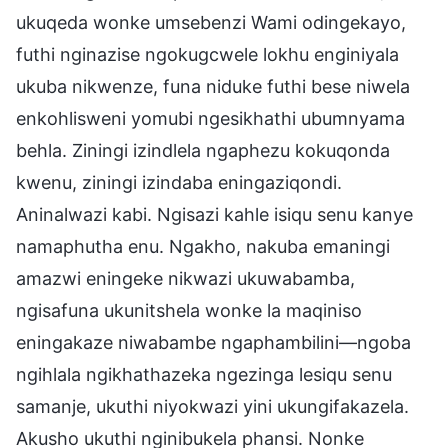
ukuqeda wonke umsebenzi Wami odingekayo,
futhi nginazise ngokugcwele lokhu enginiyala
ukuba nikwenze, funa niduke futhi bese niwela
enkohlisweni yomubi ngesikhathi ubumnyama
behla. Ziningi izindlela ngaphezu kokuqonda
kwenu, ziningi izindaba eningaziqondi.
Aninalwazi kabi. Ngisazi kahle isiqu senu kanye
namaphutha enu. Ngakho, nakuba emaningi
amazwi eningeke nikwazi ukuwabamba,
ngisafuna ukunitshela wonke la maqiniso
eningakaze niwabambe ngaphambilini—ngoba
ngihlala ngikhathazeka ngezinga lesiqu senu
samanje, ukuthi niyokwazi yini ukungifakazela.
Akusho ukuthi nginibukela phansi. Nonke