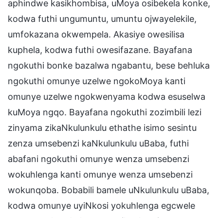
aphindwe kasikhombisa, uMoya osibekela konke,
kodwa futhi ungumuntu, umuntu ojwayelekile,
umfokazana okwempela. Akasiye owesilisa
kuphela, kodwa futhi owesifazane. Bayafana
ngokuthi bonke bazalwa ngabantu, bese behluka
ngokuthi omunye uzelwe ngokoMoya kanti
omunye uzelwe ngokwenyama kodwa esuselwa
kuMoya ngqo. Bayafana ngokuthi zozimbili lezi
zinyama zikaNkulunkulu ethathe isimo sesintu
zenza umsebenzi kaNkulunkulu uBaba, futhi
abafani ngokuthi omunye wenza umsebenzi
wokuhlenga kanti omunye wenza umsebenzi
wokunqoba. Bobabili bamele uNkulunkulu uBaba,
kodwa omunye uyiNkosi yokuhlenga egcwele