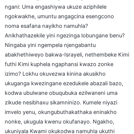
ngani: Uma engashiywa ukuze aziphilele
ngokwakhe, umuntu angagcina esengcono
noma esafana nayikho namuhla?
Anikhathazekile yini ngezinga lobungane benu?
Ningaba yini ngempela njengabantu
abakhethiweyo bakwa-Israyeli, nethembeke Kimi
futhi Kimi kuphela ngaphansi kwazo zonke
izimo? Lokhu okuvezwa kinina akusikho
ukuganga kwezingane ezedukele abazali bazo,
kodwa ubulwane obuqubuka ezilwaneni uma
zikude nesibhaxu sikamninizo. Kumele niyazi
imvelo yenu, okungubuthakathaka eninakho
nonke, ukugula kwenu okufanayo. Ngakho,
ukuniyala Kwami okukodwa namuhla ukuthi