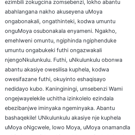
ezimbili zokugcina zomsebenzi, lokho abantu
abahlangana nakho akuseyena uMoya
ongabonakali, ongathinteki, kodwa umuntu
onguMoya osubonakala enyameni. Ngakho,
emehlweni omuntu, ngiphinda ngiphenduke
umuntu ongabukeki futhi ongazwakali
njengoNkulunkulu. Futhi, uNkulunkulu obonwa
abantu akasiye owesilisa kuphela, kodwa
owesifazane futhi, okuyinto eshaqisayo
nedidayo kubo. Kaninginingi, umsebenzi Wami
ongejwayelekile uchitha izinkolelo ezindala
ebezibanjwe iminyaka ngeminyaka. Abantu
bashaqekile! UNkulunkulu akasiye nje kuphela
uMoya oNgcwele, lowo Moya, uMoya onamandla