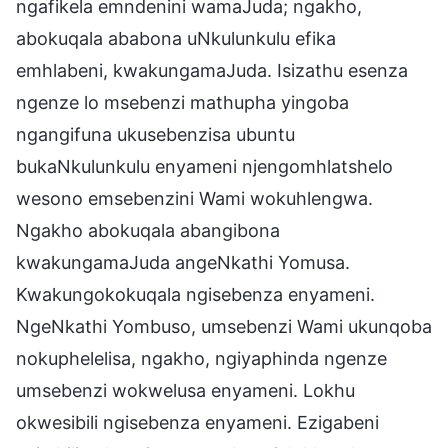
ngafikela emndenini wamaJuda; ngakho,
abokuqala ababona uNkulunkulu efika
emhlabeni, kwakungamaJuda. Isizathu esenza
ngenze lo msebenzi mathupha yingoba
ngangifuna ukusebenzisa ubuntu
bukaNkulunkulu enyameni njengomhlatshelo
wesono emsebenzini Wami wokuhlengwa.
Ngakho abokuqala abangibona
kwakungamaJuda angeNkathi Yomusa.
Kwakungokokuqala ngisebenza enyameni.
NgeNkathi Yombuso, umsebenzi Wami ukunqoba
nokuphelelisa, ngakho, ngiyaphinda ngenze
umsebenzi wokwelusa enyameni. Lokhu
okwesibili ngisebenza enyameni. Ezigabeni