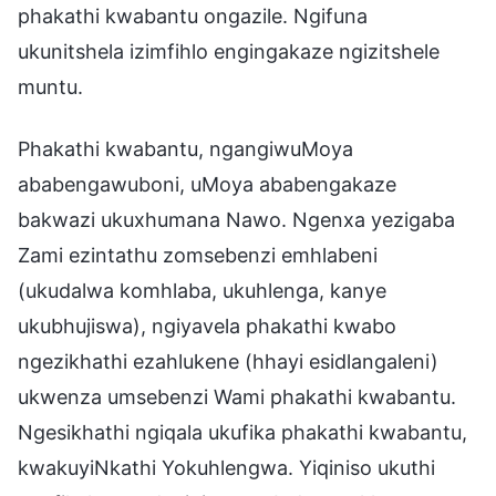
phakathi kwabantu ongazile. Ngifuna
ukunitshela izimfihlo engingakaze ngizitshele
muntu.
Phakathi kwabantu, ngangiwuMoya
ababengawuboni, uMoya ababengakaze
bakwazi ukuxhumana Nawo. Ngenxa yezigaba
Zami ezintathu zomsebenzi emhlabeni
(ukudalwa komhlaba, ukuhlenga, kanye
ukubhujiswa), ngiyavela phakathi kwabo
ngezikhathi ezahlukene (hhayi esidlangaleni)
ukwenza umsebenzi Wami phakathi kwabantu.
Ngesikhathi ngiqala ukufika phakathi kwabantu,
kwakuyiNkathi Yokuhlengwa. Yiqiniso ukuthi