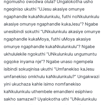
ngomusho owodwa olula? Ungalokotha usho
ngeqiniso ukuthi “UJesu akasiye omunye
ngaphandle kukaNkulunkulu, futhi noNkulunkulu
akasiye omunye ngaphandle kukaJesu”? Ngabe
unesibindi sokuthi “UNkulunkulu akasiye omunye
ngaphandle kukaMoya, futhi uMoya akasiye
omunye ngaphandle kukaNkulunkulu”? Ngabe
ukhululekile ngokuthi “UNkulunkulu ungumuntu
ogqoke inyama nje”? Ngabe unaso ngempela
isibindi sokuqinisa ukuthi “Umfanekiso kaJesu
umfanekiso omkhulu kaNkulunkulu?” Ungakwazi
yini ukuchaza kahle isimo nomfanekiso
kaNkulunkulu uthembele emandleni esiphiwo
sakho samazwi? Uyalokotha uthi “UNkulunkulu