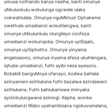
umusa nothando kanye nesihe, kanti omunye
uNkulunkulu wokulunga ogcwele ulaka
nokwahlulela. Omunye nguMkhuzi Ophakeme
owethula umsebenzi wokuhlengwa, kanti
omunye uNkulunkulu olungileyo ozofeza
umsebenzi wokunqoba. Omunye uyiSiqalo,
omunye uyiSiphetho. Omunye yinyama
engenasono, omunye inyama efeza ukuhlengwa,
iqhube umsebenzi, futhi ayibi neze eyesono.
Bobabili banguMoya ofanayo, kodwa bahlala
ezinyameni ezihlukene futhi bazalwa ezindaweni
ezihlukene. Futhi bahlukaniswe iminyaka
eyizinkulungwane eziningi. Kepha, wonke
umsebenzi Wabo uyahambisana ngokuvumelana,