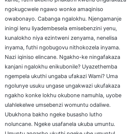
ngokugcwele ngawo wonke amaqiniso
owabonayo. Cabanga ngalokhu. Njengamanje
iningi lenu liyadembesela emisebenzini yenu,
kunalokho niya ezintweni zenyama, nenelisa
inyama, futhi ngobugovu nithokozela inyama.
Nazi iqiniso elincane. Ngakho-ke ningafakaza
kanjani ngalokhu enikubonile? Uyazethemba
ngempela ukuthi ungaba ufakazi Wami? Uma
ngolunye usuku ungase ungakwazi ukufakaza
ngakho konke lokhu okubone namuhla, uyobe
ulahlekelwe umsebenzi womuntu odaliwe.
Ubukhona bakho ngeke busasho lutho
noluncane. Ngeke usafanela ukuba umuntu.
Umuntu angasho ukuthi ngeke ube umuntu!