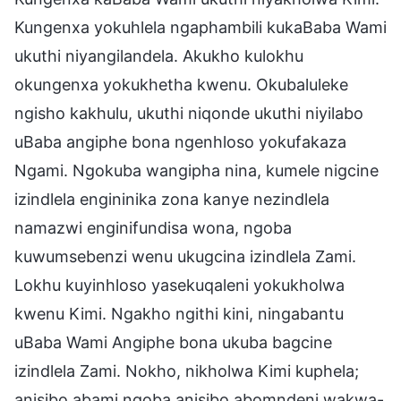
Kungenxa yokuhlela ngaphambili kukaBaba Wami
ukuthi niyangilandela. Akukho kulokhu
okungenxa yokukhetha kwenu. Okubaluleke
ngisho kakhulu, ukuthi niqonde ukuthi niyilabo
uBaba angiphe bona ngenhloso yokufakaza
Ngami. Ngokuba wangipha nina, kumele nigcine
izindlela engininika zona kanye nezindlela
namazwi enginifundisa wona, ngoba
kuwumsebenzi wenu ukugcina izindlela Zami.
Lokhu kuyinhloso yasekuqaleni yokukholwa
kwenu Kimi. Ngakho ngithi kini, ningabantu
uBaba Wami Angiphe bona ukuba bagcine
izindlela Zami. Nokho, nikholwa Kimi kuphela;
anisibo abami ngoba anisibo abomndeni wakwa-