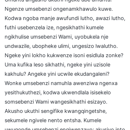
Ngenze umsebenzi ongenamkhawulo kuwe.
Kodwa ngoba manje awufundi lutho, awazi lutho,
futhi usebenzela ize, ngesikhathi kumele
ngikhulise umsebenzi Wami, uyobukela nje
undwazile, ubopheke ulimi, ungesizo lwalutho.
Ngeke yini lokho kukwenze isoni esidlula zonke?
Uma kufika leso sikhathi, ngeke yini uzisole
kakhulu? Angeke yini ucwile ekudangaleni?
Wonke umsebenzi namuhla awenziwa ngenxa
yesithukuthezi, kodwa ukwendlala isisekelo
somsebenzi Wami wangesikhathi esizayo.
Akusho ukuthi sengifike kwangqingetshe,
sekumele ngivele nento entsha. Kumele
uwuqonde umsebenzi engiwenzayo; akusiyo into