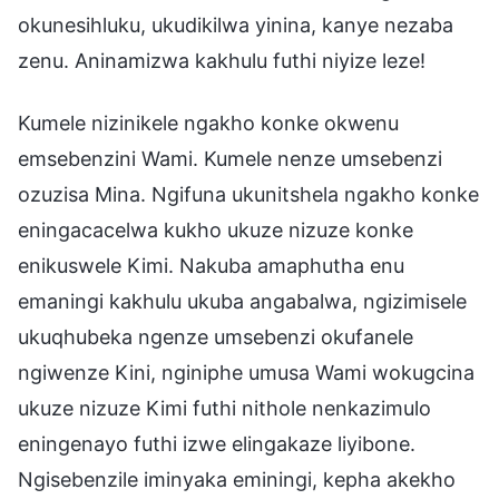
okunesihluku, ukudikilwa yinina, kanye nezaba
zenu. Aninamizwa kakhulu futhi niyize leze!
Kumele nizinikele ngakho konke okwenu
emsebenzini Wami. Kumele nenze umsebenzi
ozuzisa Mina. Ngifuna ukunitshela ngakho konke
eningacacelwa kukho ukuze nizuze konke
enikuswele Kimi. Nakuba amaphutha enu
emaningi kakhulu ukuba angabalwa, ngizimisele
ukuqhubeka ngenze umsebenzi okufanele
ngiwenze Kini, nginiphe umusa Wami wokugcina
ukuze nizuze Kimi futhi nithole nenkazimulo
eningenayo futhi izwe elingakaze liyibone.
Ngisebenzile iminyaka eminingi, kepha akekho