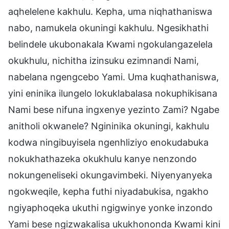
aqhelelene kakhulu. Kepha, uma niqhathaniswa
nabo, namukela okuningi kakhulu. Ngesikhathi
belindele ukubonakala Kwami ngokulangazelela
okukhulu, nichitha izinsuku ezimnandi Nami,
nabelana ngengcebo Yami. Uma kuqhathaniswa,
yini eninika ilungelo lokuklabalasa nokuphikisana
Nami bese nifuna ingxenye yezinto Zami? Ngabe
anitholi okwanele? Ngininika okuningi, kakhulu
kodwa ningibuyisela ngenhliziyo enokudabuka
nokukhathazeka okukhulu kanye nenzondo
nokungeneliseki okungavimbeki. Niyenyanyeka
ngokweqile, kepha futhi niyadabukisa, ngakho
ngiyaphoqeka ukuthi ngigwinye yonke inzondo
Yami bese ngizwakalisa ukukhononda Kwami kini