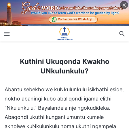
Kuthini Ukuqonda Kwakho UNkulunkulu?
Kuthini Ukuqonda Kwakho
UNkulunkulu?
Abantu sebekholwe kuNkulunkulu isikhathi eside,
nokho abaningi kubo abaliqondi igama elithi
“Nkulunkulu.” Bayalandela nje ngokudideka.
Abaqondi ukuthi kungani umuntu kumele
akholwe kuNkulunkulu noma ukuthi ngempela