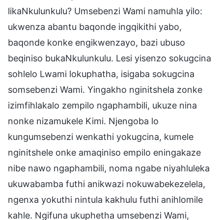
likaNkulunkulu? Umsebenzi Wami namuhla yilo:
ukwenza abantu baqonde ingqikithi yabo,
baqonde konke engikwenzayo, bazi ubuso
beqiniso bukaNkulunkulu. Lesi yisenzo sokugcina
sohlelo Lwami lokuphatha, isigaba sokugcina
somsebenzi Wami. Yingakho nginitshela zonke
izimfihlakalo zempilo ngaphambili, ukuze nina
nonke nizamukele Kimi. Njengoba lo
kungumsebenzi wenkathi yokugcina, kumele
nginitshele onke amaqiniso empilo eningakaze
nibe nawo ngaphambili, noma ngabe niyahluleka
ukuwabamba futhi anikwazi nokuwabekezelela,
ngenxa yokuthi nintula kakhulu futhi anihlomile
kahle. Ngifuna ukuphetha umsebenzi Wami,