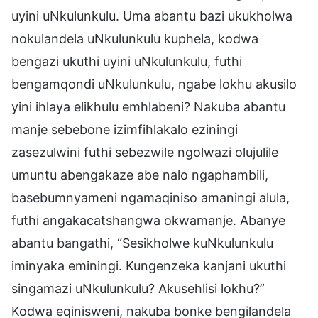
uyini uNkulunkulu. Uma abantu bazi ukukholwa
nokulandela uNkulunkulu kuphela, kodwa
bengazi ukuthi uyini uNkulunkulu, futhi
bengamqondi uNkulunkulu, ngabe lokhu akusilo
yini ihlaya elikhulu emhlabeni? Nakuba abantu
manje sebebone izimfihlakalo eziningi
zasezulwini futhi sebezwile ngolwazi olujulile
umuntu abengakaze abe nalo ngaphambili,
basebumnyameni ngamaqiniso amaningi alula,
futhi angakacatshangwa okwamanje. Abanye
abantu bangathi, “Sesikholwe kuNkulunkulu
iminyaka eminingi. Kungenzeka kanjani ukuthi
singamazi uNkulunkulu? Akusehlisi lokhu?”
Kodwa eqinisweni, nakuba bonke bengilandela