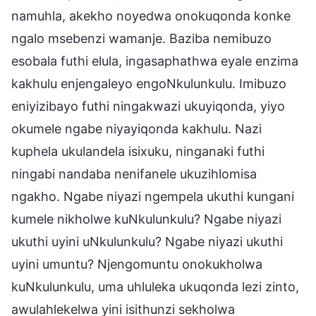
namuhla, akekho noyedwa onokuqonda konke
ngalo msebenzi wamanje. Baziba nemibuzo
esobala futhi elula, ingasaphathwa eyale enzima
kakhulu enjengaleyo engoNkulunkulu. Imibuzo
eniyizibayo futhi ningakwazi ukuyiqonda, yiyo
okumele ngabe niyayiqonda kakhulu. Nazi
kuphela ukulandela isixuku, ninganaki futhi
ningabi nandaba nenifanele ukuzihlomisa
ngakho. Ngabe niyazi ngempela ukuthi kungani
kumele nikholwe kuNkulunkulu? Ngabe niyazi
ukuthi uyini uNkulunkulu? Ngabe niyazi ukuthi
uyini umuntu? Njengomuntu onokukholwa
kuNkulunkulu, uma uhluleka ukuqonda lezi zinto,
awulahlekelwa yini isithunzi sekholwa