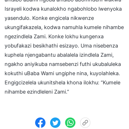
Israyeli kodwa kunalokho ngabohlobo lwenyoka
yasendulo. Konke engicela nikwenze
ukungifakazela, kodwa namuhla kumele nihambe
ngezindlela Zami. Konke lokhu kungenxa
yobufakazi besikhathi esizayo. Uma nisebenza
kuphela njengabantu abalalela izindlela Zami,
ngakho aniyikuba namsebenzi futhi ukubaluleka
kokuthi uBaba Wami ungiphe nina, kuyolahleka.
Engigcizelela ukunitshela khona ilokhu: “Kumele
nihambe ezindleleni Zami.”