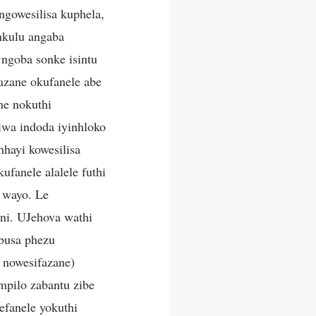
gowesilisa kuphela,
nkulu angaba
ngoba sonke isintu
azane okufanele abe
ne nokuthi
hiwa indoda iyinhloko
hayi kowesilisa
fanele alalele futhi
 wayo. Le
ni. UJehova wathi
obusa phezu
 nowesifazane)
mpilo zabantu zibe
fanele yokuthi