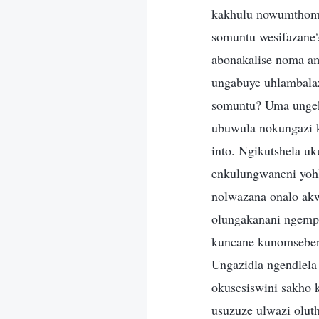
kakhulu nowumthomb
somuntu wesifazane? 
abonakalise noma a
ungabuye uhlambala
somuntu? Uma ungek
ubuwula nokungazi 
into. Ngikutshela u
enkulungwaneni yohl
nolwazana onalo ak
olungakanani ngemp
kuncane kunomseben
Ungazidla ngendlela
okusesiswini sakho 
usuzuze ulwazi olut