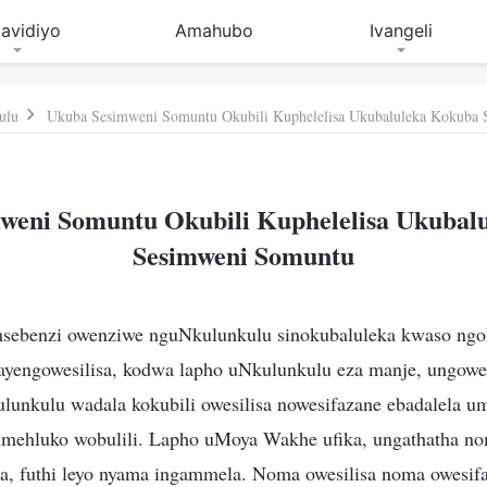
avidiyo
Amahubo
Ivangeli
ulu
Ukuba Sesimweni Somuntu Okubili Kuphelelisa Ukubaluleka Kokuba
weni Somuntu Okubili Kuphelelisa Ukubal
Sesimweni Somuntu
omsebenzi owenziwe nguNkulunkulu sinokubaluleka kwaso ngo
wayengowesilisa, kodwa lapho uNkulunkulu eza manje, ungowe
lunkulu wadala kokubili owesilisa nowesifazane ebadalela 
mehluko wobulili. Lapho uMoya Wakhe ufika, ungathatha nom
, futhi leyo nyama ingammela. Noma owesilisa noma owesif