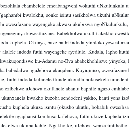
bezohlala ebambelele emcabangweni wokuthi uNkulunkulu un
Ngaphambi kwalokhu, sonke isintu sasikholwa ukuthi uNkulu
uthi owesifazane wayengeke akwazi ukubizwa ngoNkulunkulu, 
jengenegunya kowesifazane. Babekholwa ukuthi akekho owesif
oda kuphela. Okunye, baze bathi indoda yinhloko yowesifaza
 alalele indoda futhi wayengeke ayedlule. Kudala, lapho kut
 kwakuqondiswe ku-Adamu no-Eva ababekhohliswe yinyoka, h
ba babedalwe nguJehova ekuqaleni. Kuyiqiniso, owesifazane ku
e, futhi indoda kufanele ifunde ukondla nokusekela umndeni
o ezibekwe uJehova okufanele abantu baphile ngazo emhlabe
i ukunxanela kwakho kuzoba sendodeni yakho, kanti yona iz
sho kuphela ukuze isintu (okusho ukuthi, bobabili owesilisa
yelekile ngaphansi kombuso kaJehova, futhi ukuze kuphela izi
lekelwa ukuma kahle. Ngakho-ke, uJehova wenza imithetho e