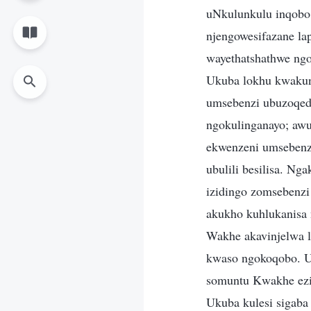
uNkulunkulu inqobo
njengowesifazane l
wayethatshathwe ng
Ukuba lokhu kwakunj
umsebenzi ubuzoqed
ngokulinganayo; aw
ekwenzeni umsebenz
ubulili besilisa. N
izidingo zomsebenzi
akukho kuhlukanisa 
Wakhe akavinjelwa l
kwaso ngokoqobo. UN
somuntu Kwakhe ezi
Ukuba kulesi sigab