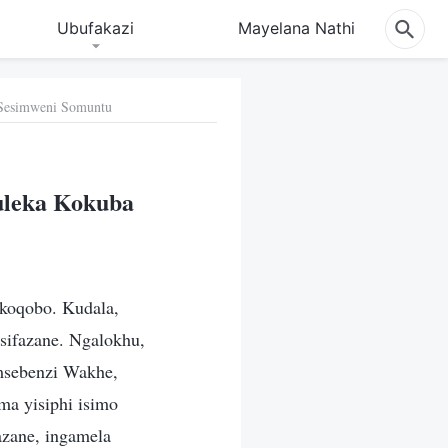
Ubufakazi
Mayelana Nathi
 Sesimweni Somuntu
uleka Kokuba
koqobo. Kudala,
sifazane. Ngalokhu,
umsebenzi Wakhe,
a yisiphi isimo
azane, ingamela