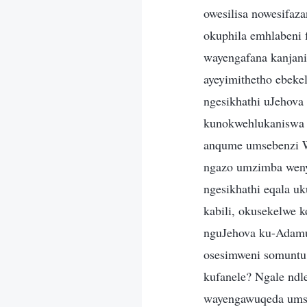
owesilisa nowesifaz
okuphila emhlabeni
wayengafana kanjan
ayeyimithetho ebekel
ngesikhathi uJehova 
kunokwehlukaniswa 
anqume umsebenzi W
ngazo umzimba wen
ngesikhathi eqala u
kabili, okusekelwe 
nguJehova ku-Adamu
osesimweni somuntu,
kufanele? Ngale nd
wayengawuqeda ums