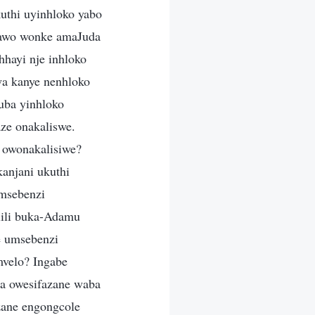
uthi uyinhloko yabo
 yawo wonke amaJuda
hhayi nje inhloko
wa kanye nenhloko
uba yinhloko
ze onakaliswe.
 owonakalisiwe?
anjani ukuthi
msebenzi
lili buka-Adamu
e umsebenzi
mvelo? Ingabe
ba owesifazane waba
zane engongcole