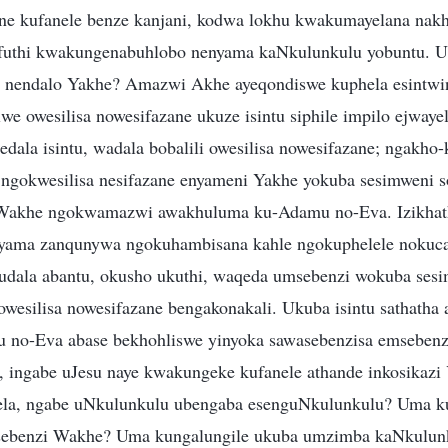
ane kufanele benze kanjani, kodwa lokhu kwakumayelana nak
 futhi kwakungenabuhlobo nenyama kaNkulunkulu yobuntu. 
i nendalo Yakhe? Amazwi Akhe ayeqondiswe kuphela esintwin
we owesilisa nowesifazane ukuze isintu siphile impilo ejwayel
edala isintu, wadala bobalili owesilisa nowesifazane; ngakho-
ngokwesilisa nesifazane enyameni Yakhe yokuba sesimweni 
akhe ngokwamazwi awakhuluma ku-Adamu no-Eva. Izikhathi
yama zanqunywa ngokuhambisana kahle ngokuphelele noku
kudala abantu, okusho ukuthi, waqeda umsebenzi wokuba ses
kowesilisa nowesifazane bengakonakali. Ukuba isintu sathath
 no-Eva abase bekhohliswe yinyoka sawasebenzisa emsebenz
 ingabe uJesu naye kwakungeke kufanele athande inkosikazi
lela, ngabe uNkulunkulu ubengaba esenguNkulunkulu? Uma ku
ebenzi Wakhe? Uma kungalungile ukuba umzimba kaNkulunk