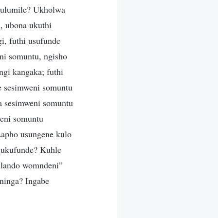
ulumile? Ukholwa
 ubona ukuthi
i, futhi usufunde
i somuntu, ngisho
gi kangaka; futhi
e sesimweni somuntu
a sesimweni somuntu
weni somuntu
Lapho usungene kulo
 ukufunde? Kuhle
mlando womndeni”
ninga? Ingabe