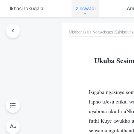
Ikhasi lokuqala
Izincwadi
Am
Ukubonakala Nomsebenzi KaNkulunk
Ukuba Sesim
Isigaba ngasinye s
lapho uJesu efika, 
uyabona ukuthi uNku
futhi Kuye awukho u
senyama ngokuthanda