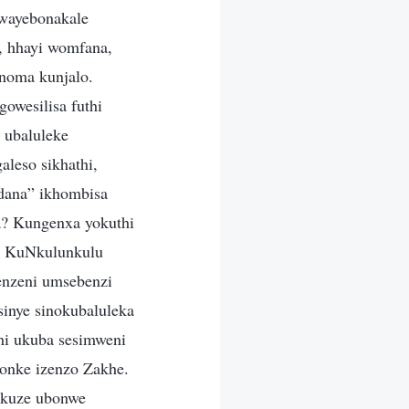
wayebonakale
, hhayi womfana,
noma kunjalo.
owesilisa futhi
 ubaluleke
leso sikhathi,
dana” ikhombisa
ba? Kungenxa yokuthi
u. KuNkulunkulu
enzeni umsebenzi
inye sinokubaluleka
hi ukuba sesimweni
onke izenzo Zakhe.
ukuze ubonwe