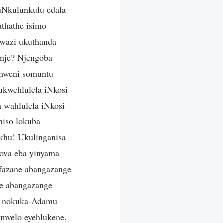
uNkulunkulu edala
thathe isimo
kwazi ukuthanda
anje? Njengoba
imweni somuntu
kwehlulela iNkosi
 wahlulela iNkosi
niso lokuba
khu! Ukulinganisa
hova eba yinyama
ifazane abangazange
ne abangazange
na nokuka-Adamu
emvelo eyehlukene.