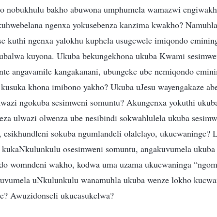
kho nobukhulu bakho abuwona umphumela wamazwi engiwakh
uhwebelana ngenxa yokusebenza kanzima kwakho? Namuhla,
se kuthi ngenxa yalokhu kuphela usugcwele imiqondo emining
ubalwa kuyona. Ukuba bekungekhona ukuba Kwami sesimwen
te angavamile kangakanani, ubungeke ube nemiqondo eminin
o kusuka khona imibono yakho? Ukuba uJesu wayengakaze ab
wazi ngokuba sesimweni somuntu? Akungenxa yokuthi ukub
za ulwazi olwenza ube nesibindi sokwahlulela ukuba sesim
, esikhundleni sokuba ngumlandeli olalelayo, ukucwaninge? 
kukaNkulunkulu osesimweni somuntu, angakuvumela ukuba
ndo womndeni wakho, kodwa uma uzama ukucwaninga “ngo
uvumela uNkulunkulu wanamuhla ukuba wenze lokho kucwa
e? Awuzidonseli ukucasukelwa?