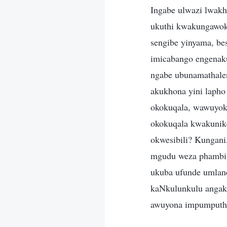
Ingabe ulwazi lwa
ukuthi kwakungawok
sengibe yinyama, be
imicabango engenak
ngabe ubunamathalen
akukhona yini laph
okokuqala, wawuyok
okokuqala kwakunike
okwesibili? Kungani
mgudu weza phambi 
ukuba ufunde umla
kaNkulunkulu angak
awuyona impumputh