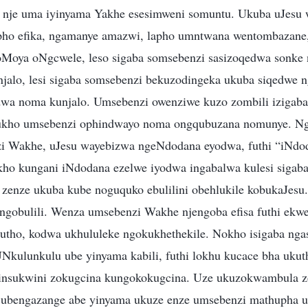
 nje uma iyinyama Yakhe esesimweni somuntu. Ukuba uJesu 
apho efika, ngamanye amazwi, lapho umntwana wentombazane
oMoya oNgcwele, leso sigaba somsebenzi sasizoqedwa sonke 
alo, lesi sigaba somsebenzi bekuzodingeka ukuba siqedwe ng
wa noma kunjalo. Umsebenzi owenziwe kuzo zombili izigaba
ukho umsebenzi ophindwayo noma ongqubuzana nomunye. Nga
i Wakhe, uJesu wayebizwa ngeNdodana eyodwa, futhi “iNdo
gakho kungani iNdodana ezelwe iyodwa ingabalwa kulesi siga
 zenze ukuba kube noguquko ebulilini obehlukile kobukaJes
ngobulili. Wenza umsebenzi Wakhe njengoba efisa futhi ekw
utho, kodwa ukhululeke ngokukhethekile. Nokho isigaba ngas
kulunkulu ube yinyama kabili, futhi lokhu kucace bha ukut
nsukwini zokugcina kungokokugcina. Uze ukuzokwambula z
a ubengazange abe yinyama ukuze enze umsebenzi mathupha 