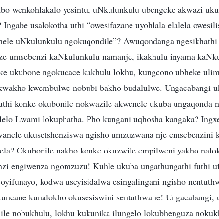
o wenkohlakalo yesintu, uNkulunkulu ubengeke akwazi uku
Ingabe usalokotha uthi “owesifazane uyohlala elalela owesili
mele uNkulunkulu ngokuqondile”? Awuqondanga ngesikhathi 
ze umsebenzi kaNkulunkulu namanje, ikakhulu inyama kaNk
e ukubone ngokucace kakhulu lokhu, kungcono ubheke ulim
kwakho kwembulwe nobubi bakho budalulwe. Ungacabangi u
kuthi konke okubonile nokwazile akwenele ukuba ungaqonda 
elo Lwami lokuphatha. Pho kungani uqhosha kangaka? Ingxen
wanele ukusetshenziswa ngisho umzuzwana nje emsebenzini 
ela? Okubonile nakho konke okuzwile empilweni yakho nalo
zi engiwenza ngomzuzu! Kuhle ukuba ungathungathi futhi u
 oyifunayo, kodwa useyisidalwa esingalingani ngisho nentut
kuncane kunalokho okusesiswini sentuthwane! Ungacabangi, 
hile nobukhulu, lokhu kukunika ilungelo lokubhenguza noku