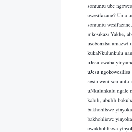
somuntu ube ngowesi
owesifazane? Uma u
somuntu wesifazane
inkosikazi Yakhe, 
usebenzisa amazwi u
kukaNkulunkulu nam
uJesu owaba yinyama
uJesu ngokowesilisa
sesimweni somuntu n
uNkulunkulu ngale n
kabili, ubulili bok
bakhohliswe yinyoka
bakhohliswe yinyok
owakhohliswa yinyok