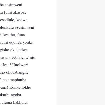
ba sesimweni
sa futhi akasoze
esedlule, kodwa
ulunkulu esesimweni
i lwakho, funa
kuthi uqonda yonke
ngisho okukodwa
yana yethalente nje
kaJesu! Unolwazi
kho okucabangile
fune amaphutha.
hwane! Konke lokho
ukuthi ngoba
khuluma kakhulu.