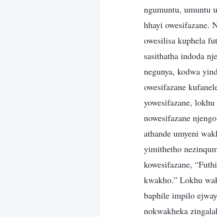
ngumuntu, umuntu u
hhayi owesifazane. 
owesilisa kuphela f
sasithatha indoda n
negunya, kodwa yind
owesifazane kufanele
yowesifazane, lokhu
nowesifazane njengo
athande umyeni wakh
yimithetho nezinqum
kowesifazane, “Futh
kwakho.” Lokhu waku
baphile impilo ejwa
nokwakheka zingalah