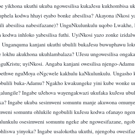
 yikhona ukuthi ukuba ngowesilisa kukaJesu kukhombisa uk
uphela kodwa hhayi eyabo bonke abesilisa? Akayona iNkosi
ili abesilisa nabesifazane)? UnguNkulunkulu uqobo Lwakhe, 
a kodwa inhloko yabesilisa futhi. UyiNkosi yazo zonke izidal
. Unganquma kanjani ukuthi ubulili bukaJesu buwuphawu lok
e lokhu akukhona ukuhlambalaza? UJesu ungowesilisa ongaka
uKristu; uyiNkosi. Angaba kanjani owesilisa njengo-Adamu
ethwe nguMoya oNgcwele kakhulu kaNkulunkulu. Ungasho k
bulili buka-Adamu? Ngakho kwakungeke yini kube wonke u
alungile? Ingabe uJehova wayengakwazi ukufaka kuJesu ubu
ka? Ingabe ukuba sesimweni somuntu manje akuwona omuny
weni somuntu ohlukile ngobulili kuJesu kodwa ofanayo nge
ulunkulu osesimweni somuntu ngeke abe ngowesifazane, ngo
liswa yinyoka? Ingabe usalokotha ukuthi, njengoba owesifa