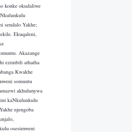
ho konke okudaliwe
UNkulunkulu
i sendalo Yakhe;
ekile. Ekuqaleni,
ke
somuntu. Akazange
 ezimbili athatha
cabanga Kwakhe
imweni somuntu
a amazwi akhulunywa
ini kaNkulunkulu
 Yakhe njengoba
njalo,
ulu osesimweni