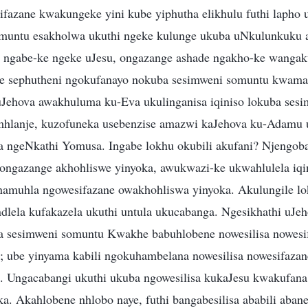
fazane kwakungeke yini kube yiphutha elikhulu futhi lapho 
muntu esakholwa ukuthi ngeke kulunge ukuba uNkulunkuku a
, ngabe-ke ngeke uJesu, ongazange ashade ngakho-ke wanga
abe sephutheni ngokufanayo nokuba sesimweni somuntu kwam
Jehova awakhuluma ku-Eva ukulinganisa iqiniso lokuba ses
hlanje, kuzofuneka usebenzise amazwi kaJehova ku-Adamu u
 ngeNkathi Yomusa. Ingabe lokhu okubili akufani? Njengoba
 ongazange akhohliswe yinyoka, awukwazi-ke ukwahlulela iqi
amuhla ngowesifazane owakhohliswa yinyoka. Akulungile lo
dlela kufakazela ukuthi untula ukucabanga. Ngesikhathi uJe
uba sesimweni somuntu Kwakhe babuhlobene nowesilisa nowes
; ube yinyama kabili ngokuhambelana nowesilisa nowesifaza
a. Ungacabangi ukuthi ukuba ngowesilisa kukaJesu kwakufa
a. Akahlobene nhlobo naye, futhi bangabesilisa ababili aban