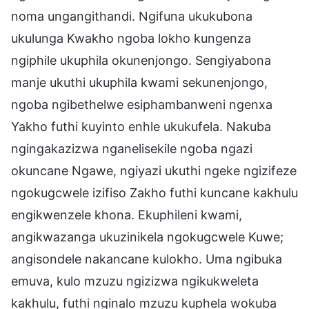
noma ungangithandi. Ngifuna ukukubona
ukulunga Kwakho ngoba lokho kungenza
ngiphile ukuphila okunenjongo. Sengiyabona
manje ukuthi ukuphila kwami sekunenjongo,
ngoba ngibethelwe esiphambanweni ngenxa
Yakho futhi kuyinto enhle ukukufela. Nakuba
ngingakazizwa nganelisekile ngoba ngazi
okuncane Ngawe, ngiyazi ukuthi ngeke ngizifeze
ngokugcwele izifiso Zakho futhi kuncane kakhulu
engikwenzele khona. Ekuphileni kwami,
angikwazanga ukuzinikela ngokugcwele Kuwe;
angisondele nakancane kulokho. Uma ngibuka
emuva, kulo mzuzu ngizizwa ngikukweleta
kakhulu, futhi nginalo mzuzu kuphela wokuba