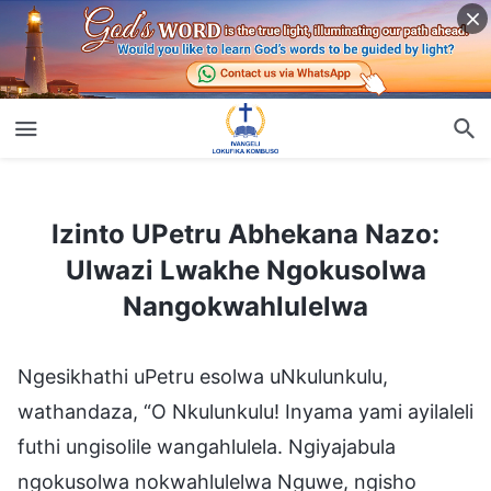
Izinto UPetru Abhekana Nazo: Ulwazi Lwakhe Ngokusolwa Nangokwahlulelwa
Izinto UPetru Abhekana Nazo:
Ulwazi Lwakhe Ngokusolwa
Nangokwahlulelwa
Ngesikhathi uPetru esolwa uNkulunkulu,
wathandaza, “O Nkulunkulu! Inyama yami ayilaleli
futhi ungisolile wangahlulela. Ngiyajabula
ngokusolwa nokwahlulelwa Nguwe, ngisho