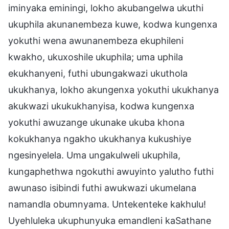
iminyaka eminingi, lokho akubangelwa ukuthi
ukuphila akunanembeza kuwe, kodwa kungenxa
yokuthi wena awunanembeza ekuphileni
kwakho, ukuxoshile ukuphila; uma uphila
ekukhanyeni, futhi ubungakwazi ukuthola
ukukhanya, lokho akungenxa yokuthi ukukhanya
akukwazi ukukukhanyisa, kodwa kungenxa
yokuthi awuzange ukunake ukuba khona
kokukhanya ngakho ukukhanya kukushiye
ngesinyelela. Uma ungakulweli ukuphila,
kungaphethwa ngokuthi awuyinto yalutho futhi
awunaso isibindi futhi awukwazi ukumelana
namandla obumnyama. Untekenteke kakhulu!
Uyehluleka ukuphunyuka emandleni kaSathane