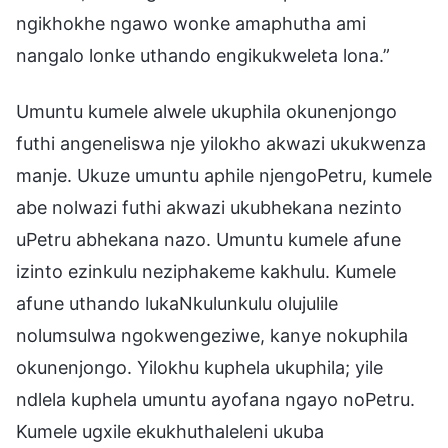
ngikhokhe ngawo wonke amaphutha ami
nangalo lonke uthando engikukweleta lona.”
Umuntu kumele alwele ukuphila okunenjongo
futhi angeneliswa nje yilokho akwazi ukukwenza
manje. Ukuze umuntu aphile njengoPetru, kumele
abe nolwazi futhi akwazi ukubhekana nezinto
uPetru abhekana nazo. Umuntu kumele afune
izinto ezinkulu neziphakeme kakhulu. Kumele
afune uthando lukaNkulunkulu olujulile
nolumsulwa ngokwengeziwe, kanye nokuphila
okunenjongo. Yilokhu kuphela ukuphila; yile
ndlela kuphela umuntu ayofana ngayo noPetru.
Kumele ugxile ekukhuthaleleni ukuba