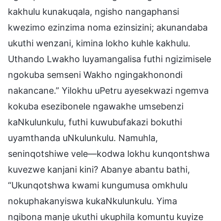
kakhulu kunakuqala, ngisho nangaphansi
kwezimo ezinzima noma ezinsizini; akunandaba
ukuthi wenzani, kimina lokho kuhle kakhulu.
Uthando Lwakho luyamangalisa futhi ngizimisele
ngokuba semseni Wakho ngingakhonondi
nakancane.” Yilokhu uPetru ayesekwazi ngemva
kokuba esezibonele ngawakhe umsebenzi
kaNkulunkulu, futhi kuwubufakazi bokuthi
uyamthanda uNkulunkulu. Namuhla,
seninqotshiwe vele—kodwa lokhu kunqontshwa
kuvezwe kanjani kini? Abanye abantu bathi,
“Ukunqotshwa kwami kungumusa omkhulu
nokuphakanyiswa kukaNkulunkulu. Yima
ngibona manje ukuthi ukuphila komuntu kuyize