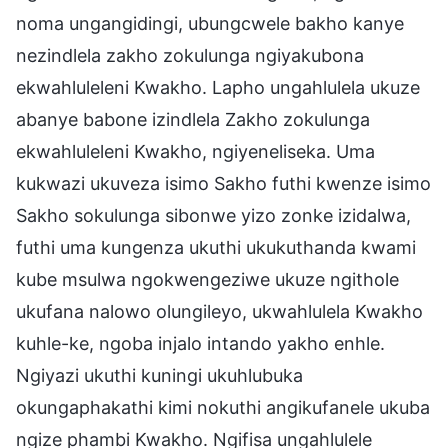
noma ungangidingi, ubungcwele bakho kanye
nezindlela zakho zokulunga ngiyakubona
ekwahluleleni Kwakho. Lapho ungahlulela ukuze
abanye babone izindlela Zakho zokulunga
ekwahluleleni Kwakho, ngiyeneliseka. Uma
kukwazi ukuveza isimo Sakho futhi kwenze isimo
Sakho sokulunga sibonwe yizo zonke izidalwa,
futhi uma kungenza ukuthi ukukuthanda kwami
kube msulwa ngokwengeziwe ukuze ngithole
ukufana nalowo olungileyo, ukwahlulela Kwakho
kuhle-ke, ngoba injalo intando yakho enhle.
Ngiyazi ukuthi kuningi ukuhlubuka
okungaphakathi kimi nokuthi angikufanele ukuba
ngize phambi Kwakho. Ngifisa ungahlulele