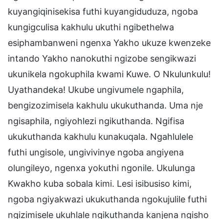
kuyangiqinisekisa futhi kuyangiduduza, ngoba
kungigculisa kakhulu ukuthi ngibethelwa
esiphambanweni ngenxa Yakho ukuze kwenzeke
intando Yakho nanokuthi ngizobe sengikwazi
ukunikela ngokuphila kwami Kuwe. O Nkulunkulu!
Uyathandeka! Ukube ungivumele ngaphila,
bengizozimisela kakhulu ukukuthanda. Uma nje
ngisaphila, ngiyohlezi ngikuthanda. Ngifisa
ukukuthanda kakhulu kunakuqala. Ngahlulele
futhi ungisole, ungivivinye ngoba angiyena
olungileyo, ngenxa yokuthi ngonile. Ukulunga
Kwakho kuba sobala kimi. Lesi isibusiso kimi,
ngoba ngiyakwazi ukukuthanda ngokujulile futhi
ngizimisele ukuhlale ngikuthanda kanjena ngisho