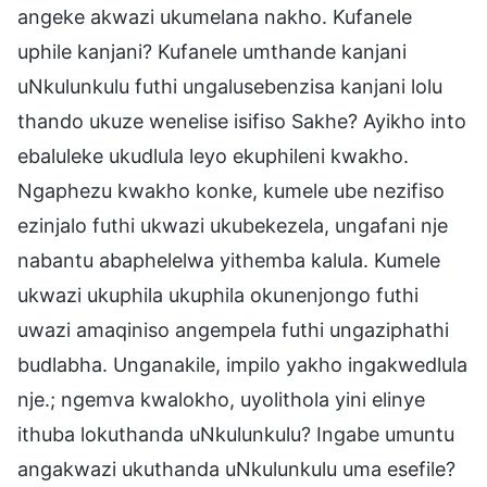
angeke akwazi ukumelana nakho. Kufanele
uphile kanjani? Kufanele umthande kanjani
uNkulunkulu futhi ungalusebenzisa kanjani lolu
thando ukuze wenelise isifiso Sakhe? Ayikho into
ebaluleke ukudlula leyo ekuphileni kwakho.
Ngaphezu kwakho konke, kumele ube nezifiso
ezinjalo futhi ukwazi ukubekezela, ungafani nje
nabantu abaphelelwa yithemba kalula. Kumele
ukwazi ukuphila ukuphila okunenjongo futhi
uwazi amaqiniso angempela futhi ungaziphathi
budlabha. Unganakile, impilo yakho ingakwedlula
nje.; ngemva kwalokho, uyolithola yini elinye
ithuba lokuthanda uNkulunkulu? Ingabe umuntu
angakwazi ukuthanda uNkulunkulu uma esefile?