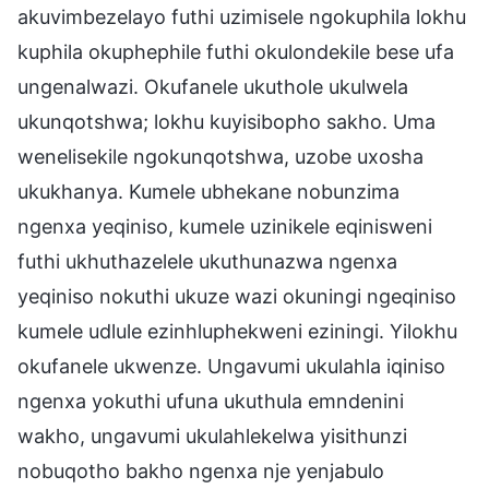
akuvimbezelayo futhi uzimisele ngokuphila lokhu
kuphila okuphephile futhi okulondekile bese ufa
ungenalwazi. Okufanele ukuthole ukulwela
ukunqotshwa; lokhu kuyisibopho sakho. Uma
wenelisekile ngokunqotshwa, uzobe uxosha
ukukhanya. Kumele ubhekane nobunzima
ngenxa yeqiniso, kumele uzinikele eqinisweni
futhi ukhuthazelele ukuthunazwa ngenxa
yeqiniso nokuthi ukuze wazi okuningi ngeqiniso
kumele udlule ezinhluphekweni eziningi. Yilokhu
okufanele ukwenze. Ungavumi ukulahla iqiniso
ngenxa yokuthi ufuna ukuthula emndenini
wakho, ungavumi ukulahlekelwa yisithunzi
nobuqotho bakho ngenxa nje yenjabulo