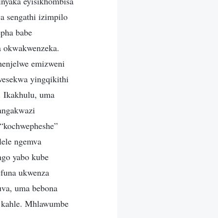
inyaka eyisikhombisa
a sengathi izimpilo
epha babe
a okwakwenzeka.
henjelwe emizweni
esekwa yingqikithi
. Ikakhulu, uma
bangakwazi
 “kochwepheshe”
lele ngemva
ngo yabo kube
efuna ukwenza
uva, uma bebona
ga kahle. Mhlawumbe