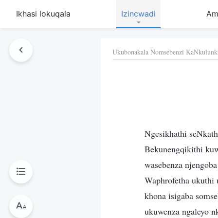
Ikhasi lokuqala
Izincwadi
Am
Ukubonakala Nomsebenzi KaNkulunk
Ngesikhathi seNkath
Bekunengqikithi kuw
wasebenza njengoba 
Waphrofetha ukuthi
khona isigaba soms
ukuwenza ngaleyo nk