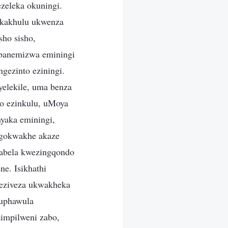
zeleka okuningi.
 kakhulu ukwenza
sho sisho,
 banemizwa eminingi
gezinto eziningi.
elekile, uma benza
o ezinkulu, uMoya
yaka eminingi,
ngokwakhe akaze
sabela kwezingqondo
e. Isikhathi
 eziveza ukwakheka
kuphawula
zimpilweni zabo,