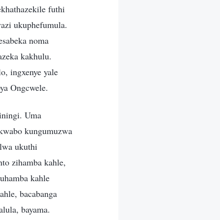
khathazekile futhi
wazi ukuphefumula.
yesabeka noma
azeka kakhulu.
, ingxenye yale
oya Ongcwele.
iningi. Uma
la kwabo kungumuzwa
elwa ukuthi
to zihamba kahle,
kuhamba kahle
ahle, bacabanga
lula, bayama.