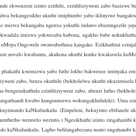
e ekwenzeni izinto ezithile, ezinhliziyweni zabo bazizwe be
odwa bekungesikho ukuthi imiphimbo yabo iklinyiwe bangak
le mizwa bekungaba ngenxa yokuthi indawo ebazungezile ya
 okwadala imizwa yokwesaba kubona, ngakho babe nokukhath
uMoya Ongcwele owawubethusa kangako. Ezikhathini ezinjalo
beni novalo kwabantu, akukona ukuthi konke kwakuvela kuM
o phakathi kwemizwa yabo futhi lokho bakwenze iminyaka em
ziyweni zabo, benza okuthile (bekholelwa ukuthi ukuzimise
ma bengenakuthula ezinhliziyweni zabo, abenzi lutho (bekhol
ngathandi kwabo kungumuzwa wokungakhululeki). Uma izin
kuyintando kaNkulunkulu. (Empeleni, bekuyinto ebifanele u
umthetho wemvelo wezinto.) Ngesikhathi izinto zingahambi k
ndo kaNkulunkulu. Lapho behlangabezana nento engahambi ka