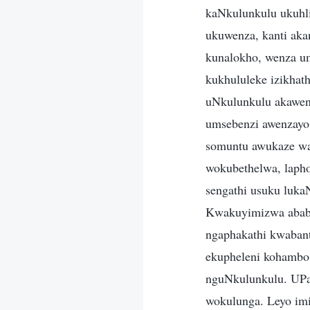
kaNkulunkulu ukuhl
ukuwenza, kanti aka
kunalokho, wenza u
kukhululeke izikhat
uNkulunkulu akawen
umsebenzi awenzayo
somuntu awukaze wa
wokubethelwa, lapho 
sengathi usuku lukaN
Kwakuyimizwa ababe
ngaphakathi kwabant
ekupheleni kohambo
nguNkulunkulu. UPaw
wokulunga. Leyo imi