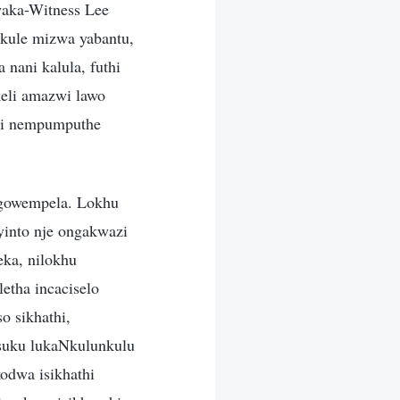
aka-Witness Lee
 kule mizwa yabantu,
nani kalula, futhi
eli amazwi lawo
ani nempumputhe
gowempela. Lokhu
yinto nje ongakwazi
eka, nilokhu
etha incaciselo
o sikhathi,
usuku lukaNkulunkulu
odwa isikhathi