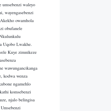
e umsebenzi waleyo
i, wayengasebenzi
. Akekho owamhola
i obufanele
Nkulunkulu
na Uqobo Lwakhe.
vele Kuye zimnikeze
asebenza
khe wawungancikanga
e, kodwa wenza
akubone ngamehlo
kathi komsebenzi
e, njalo belingisa
. Umsebenzi