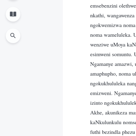
emsebenzini olethw
nkathi, wangawenza
ngokwemizwa noma n
noma wameluleka. U
wenziwe uMoya kaN
esimweni somuntu. 
Ngamanye amazwi, u
amaphupho, noma u
ngokukhululeka nan
emizweni. Ngamanye
izinto ngokukhulul
Akhe, akunikeza ma
kaNkulunkulu nomseb
futhi bezindla phez