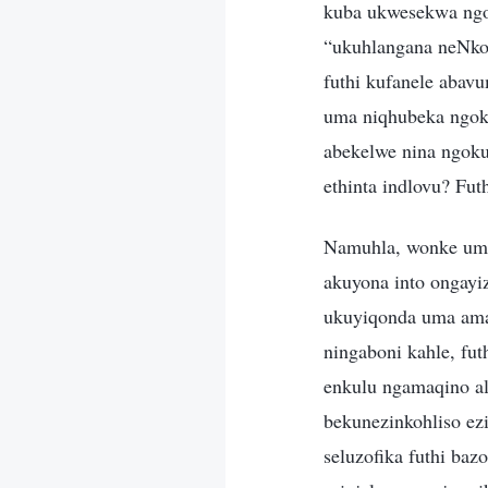
kuba ukwesekwa ngo
“ukuhlangana neNkos
futhi kufanele abav
uma niqhubeka ngok
abekelwe nina ngoku
ethinta indlovu? Fut
Namuhla, wonke um
akuyona into ongayi
ukuyiqonda uma amaq
ningaboni kahle, fu
enkulu ngamaqino al
bekunezinkohliso ez
seluzofika futhi ba