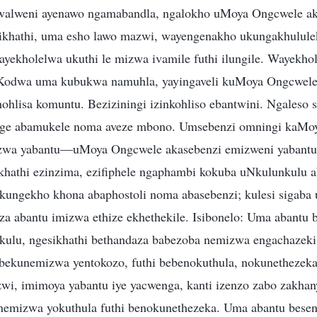
thwalweni ayenawo ngamabandla, ngalokho uMoya Ongcwele a
sikhathi, uma esho lawo mazwi, wayengenakho ukungakhulul
yekholelwa ukuthi le mizwa ivamile futhi ilungile. Wayekhol
odwa uma kubukwa namuhla, yayingaveli kuMoya Ongcwele
hlisa komuntu. Beziziningi izinkohliso ebantwini. Ngaleso s
nge abamukele noma aveze mbono. Umsebenzi omningi kaMo
zwa yabantu—uMoya Ongcwele akasebenzi emizweni yabantu
hathi ezinzima, ezifiphele ngaphambi kokuba uNkulunkulu 
ekungekho khona abaphostoli noma abasebenzi; kulesi sigab
 abantu imizwa ethize ekhethekile. Isibonelo: Uma abantu
ulu, ngesikhathi bethandaza babezoba nemizwa engachazeki 
 bekunemizwa yentokozo, futhi bebenokuthula, nokunethezek
wi, imimoya yabantu iye yacwenga, kanti izenzo zabo zakha
emizwa yokuthula futhi benokunethezeka. Uma abantu besen