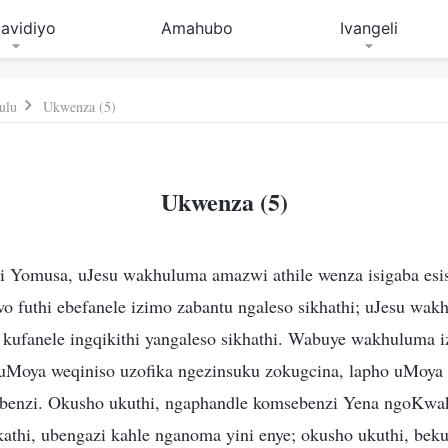
avidiyo
Amahubo
Ivangeli
ulu
Ukwenza (5)
Ukwenza (5)
i Yomusa, uJesu wakhuluma amazwi athile wenza isigaba es
o futhi ebefanele izimo zabantu ngaleso sikhathi; uJesu wak
kufanele ingqikithi yangaleso sikhathi. Wabuye wakhuluma izi
 uMoya weqiniso uzofika ngezinsuku zokugcina, lapho uMoya
ebenzi. Okusho ukuthi, ngaphandle komsebenzi Yena ngoKwa
athi, ubengazi kahle nganoma yini enye; okusho ukuthi, be