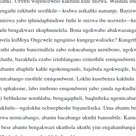
ikafiki. UPetru wayenozwelo kakhulu kule mizwa. Walinda im
engathi isikhathi sesifikile—kodwa asikafiki namanje. Bazizw
emizwa yabo iphindaphindiwe futhi le mizwa ibe nozwelo—k
ulu bengakwazi ukuphumelela. Bona ngokwabo abakwazang
vela kuMoya Ongcwele ngeqiniso kungegcwaliseke? Kunget
uthi abantu banezindlela zabo zokucabanga nemibono, ngokw
khathi, bazakhela ezabo izinhlangano ezinothile emiqondweni
ubantu abaphile kahle ngokomqondo, bajabula ngokweqile, 
micabango enothile emiqondweni. Lokhu kusebenza kakhulu
ri aphakeme, labo imibono emqondweni yabo yanda ngokudlu
i bebhekene nomhlaba; bengaqapheli, baqhubeka ngemicaba
akhulu—ngalokhu ochwepheshe bayaneliseka. Uma abantu b
mizwa nemicabango, abantu bacabange ukuthi banembile. Kam
e, bese abantu bengakwazi ukuthola ukuthi yini engahamban