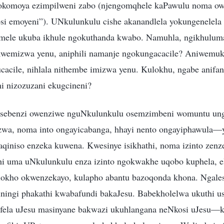
komoya ezimpilweni zabo (njengomqhele kaPawulu noma ow
i emoyeni”). UNkulunkulu cishe akanandlela yokungenelela
umele ukuba ikhule ngokuthanda kwabo. Namuhla, ngikhuluma 
wemizwa yenu, aniphili namanje ngokungacacile? Aniwemuk
cacile, nihlala nithembe imizwa yenu. Kulokhu, ngabe anif
hi nizozuzani ekugcineni?
sebenzi owenziwe nguNkulunkulu osemzimbeni womuntu un
zwa, noma into ongayicabanga, hhayi nento ongayiphawula—
iniso enzeka kuwena. Kwesinye isikhathi, noma izinto zenz
thi uma uNkulunkulu enza izinto ngokwakhe uqobo kuphela, el
okho okwenzekayo, kulapho abantu bazoqonda khona. Ngales
iningi phakathi kwabafundi bakaJesu. Babekholelwa ukuthi 
zofela uJesu masinyane bakwazi ukuhlangana neNkosi uJesu—k