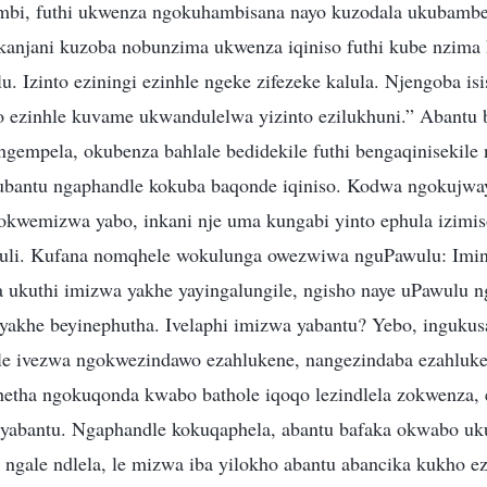
mbi, futhi ukwenza ngokuhambisana nayo kuzodala ukubambe
kanjani kuzoba nobunzima ukwenza iqiniso futhi kube nzima
. Izinto eziningi ezinhle ngeke zifezeke kalula. Njengoba isi
 ezinhle kuvame ukwandulelwa yizinto ezilukhuni.” Abantu
gempela, okubenza bahlale bedidekile futhi bengaqinisekile n
ubantu ngaphandle kokuba baqonde iqiniso. Kodwa ngokujway
kwemizwa yabo, inkani nje uma kungabi yinto ephula izimis
li. Kufana nomqhele wokulunga owezwiwa nguPawulu: Imin
 ukuthi imizwa yakhe yayingalungile, ngisho naye uPawulu 
yakhe beyinephutha. Ivelaphi imizwa yabantu? Yebo, inguku
le ivezwa ngokwezindawo ezahlukene, nangezindaba ezahluken
phetha ngokuqonda kwabo bathole iqoqo lezindlela zokwenza,
yabantu. Ngaphandle kokuqaphela, abantu bafaka okwabo u
 ngale ndlela, le mizwa iba yilokho abantu abancika kukho e