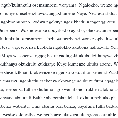
e nguNkulunkulu osemzimbeni wenyama. Ngalokho, wenze nj
 omunye umsebenzi owawungaxhumene Naye. Ngaleso sikhath
gokwemibono, kodwa ngokuya ngesikhathi nangenqgikithi
msebenzi Wakhe wonke ubuyilokho ayikho, obekuwumsebenz
kulunkulu osenyameni—bekuwumsebenzi wonke ophethwe u
UJesu wayesebenza kuphela ngalokho akubona nakuzwile Ye
Moya wasebenza ngqo; bekungadingeki ukuba izithunywa zi
kukhanya okukhulu kukhanye Kuye kumenze ukuba abone. W
gezinye izikhathi, okwenzeke ngenxa yokuthi umsebenzi Wa
 amazwi, ngenkathi esebenza akazange adukuze futhi aqagel
eka, esebenza futhi ekhuluma ngokwemibono Yakhe nalokho 
sinyane abafundi Bakhe ababemlandela. Lokhu umehluko pha
enzi wabantu: Uma abantu besebenza, bayafuna futhi badukuz
u kwesisekelo esibekwe ngabanye ukuzuza ukungena okujulile