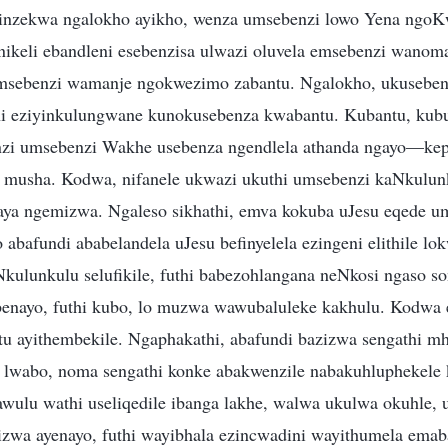
inzekwa ngalokho ayikho, wenza umsebenzi lowo Yena ngoK
nikeli ebandleni esebenzisa ulwazi oluvela emsebenzi wano
msebenzi wamanje ngokwezimo zabantu. Ngalokho, ukusebenz
hi eziyinkulungwane kunokusebenza kwabantu. Kubantu, kubu
zi umsebenzi Wakhe usebenza ngendlela athanda ngayo—ke
 musha. Kodwa, nifanele ukwazi ukuthi umsebenzi kaNkulun
ya ngemizwa. Ngaleso sikhathi, emva kokuba uJesu eqede 
abafundi ababelandela uJesu befinyelela ezingeni elithile lo
kulunkulu selufikile, futhi babezohlangana neNkosi ngaso son
nayo, futhi kubo, lo muzwa wawubaluleke kakhulu. Kodwa 
u ayithembekile. Ngaphakathi, abafundi bazizwa sengathi m
 lwabo, noma sengathi konke abakwenzile nabakuhluphekele
ulu wathi useliqedile ibanga lakhe, walwa ukulwa okuhle,
zwa ayenayo, futhi wayibhala ezincwadini wayithumela emab