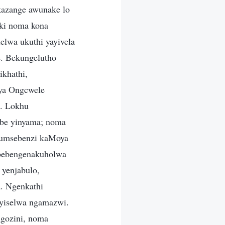
kazange awunake lo
eki noma kona
elwa ukuthi yayivela
. Bekungelutho
ikhathi,
ya Ongcwele
. Lokhu
abe yinyama; noma
a umsebenzi kaMoya
 bebengenakuholwa
yenjabulo,
a. Ngenkathi
nyiselwa ngamazwi.
gozini, noma