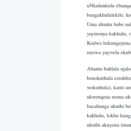
uNkulunkulu ebanqand
bengakhululekile, k
Uma abantu babe na
yayinonya kakhulu,
Kodwa bekungeyena 
mizwa yayivela eku
Abantu bahlala njal
benokuthula ezinhli
wokuthula), kanti u
ukwenqena noma uku
bacabanga ukuthi be
kakhulu, lokhu kung
ukuthi akuyona inta