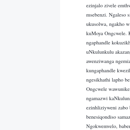
ezinjalo zivele em
msebenzi. Ngaleso 
ukusolwa, ngakho wa
kuMoya Ongcwele. K
ngaphandle kokuzikho
uNkulunkulu akaza
awenziwanga ngemi
kungaphandle kwezik
ngesikhathi lapho b
Ongcwele wawunikeza
ngamazwi kaNkulunk
ezinhliziyweni zabo
benesiqondiso samaz
Ngokwemvelo, baben