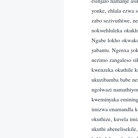
esinjalo namanje as
yonke, ehlala ezwa s
zabo sezivuthiwe, n
nokwehluleka okukh
Ngabe lokho okwaku
yabantu. Ngenxa yok
nezimo zangaleso si
kwenzeka okuthile k
ukuzibamba babe ne
ngolwazi namathiyo
kweminyaka emining
imizwa enamandla k
okuthize, kuvela i
ukuthi abenelisekil