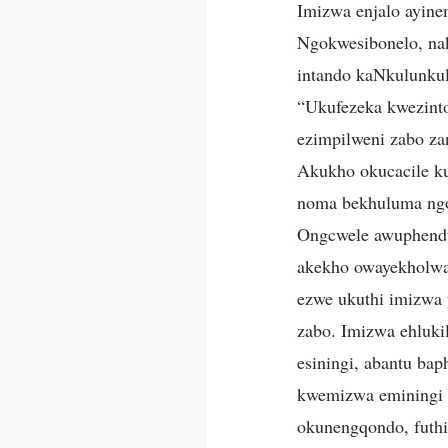
Imizwa enjalo ayine
Ngokwesibonelo, na
intando kaNkulunkulu
“Ukufezeka kwezinto
ezimpilweni zabo zan
Akukho okucacile k
noma bekhuluma ngo
Ongcwele awuphendu
akekho owayekholwa
ezwe ukuthi imizwa 
zabo. Imizwa ehluki
esiningi, abantu ba
kwemizwa eminingi 
okunengqondo, futhi