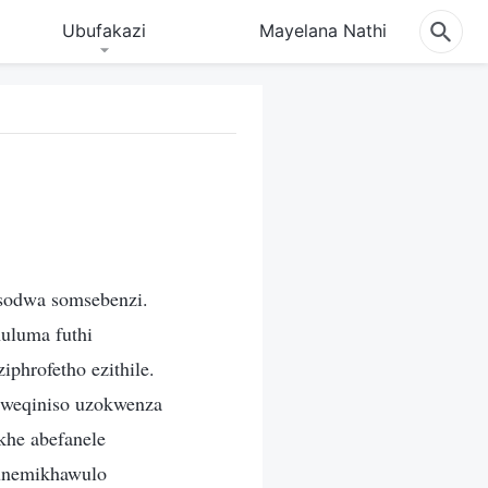
Ubufakazi
Mayelana Nathi
isodwa somsebenzi.
huluma futhi
phrofetho ezithile.
 weqiniso uzokwenza
khe abefanele
kunemikhawulo