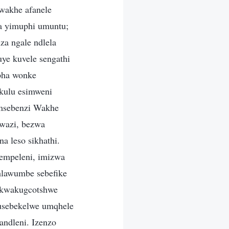
wakhe afanele
ma yimuphi umuntu;
a ngale ndlela
ye kuvele sengathi
pha wonke
kulu esimweni
umsebenzi Wakhe
kwazi, bezwa
a leso sikhathi.
empeleni, imizwa
hlawumbe sebefike
 kwakugcotshwe
 usebekelwe umqhele
andleni. Izenzo