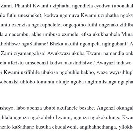
a Zami. Phambi Kwami uziphatha ngendlela eyodwa (ubonaka
bile futhi unesineke), kodwa ngemuva Kwami uziphatha ngok
ntu ozenzisa ngokuphelele, ongeqotho futhi ongenakuzithib
la amaqembu, akhe imibuso ezimele, efisa ukukhaphela Mina
khohliswe nguSathane! Bheka ukuthi ngempela ngingubani! 
o Zami ziyamangalisa! Awukwazi ukuba Kwami namandla on
ela uKristu umsebenzi kodwa akasindisiwe? Awuyazi indawo 
 Kwami uzifihlile ubukisa ngobuhle bakho, waze wayisihlu
usebenzisi uhlobo lomuntu olunje ngoba angimmisanga ngapha
shoyo, labo abenza ububi akufanele besabe. Angenzi okunga
ihlala ngenza ngokohlelo Lwami, ngenza ngokokulunga Kwa
nzalo kaSathane kusuka ekudalweni, angibakhethanga, yilok