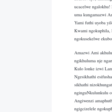
ucacelwe ngalokhu!
uma kungamazwi Ami
Yami futhi uyoba y
Kwami ngokuphila, 
ngokusekelwe ekubo
Amazwi Ami akhulum
ngikhuluma nje ngan
Kulo lonke izwi Lam
Ngesikhathi esifus
sikhathi nizokhunga
nginguNkulunkulu o
Angiwenzi amaphuth
ngigcizelele ngoku