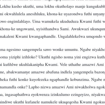
 Lokhu kusho ukuthi, uma lokhu okutholayo manje kunguku
 okwahlulela anesihluku, khona-ke uyazondwa futhi unyany
ilowo engimlahlayo. Uma wamukela ukududuza Kwami futhi 
khona-ke ungowami, uyisithandwa Sami. Awukwazi ukunqu
nakaleni Kwami kwangaphandle. Ungalahlekelwa umqondo 
a ngesimo sangempela sawo wonke umuntu. Ngabe niyakho
oma yiziphi izihloko? Ukuthi ngisho noma yini engizwa kuth
i kufihlwe ukuhlakanipha Kwami. Vele uthathe amazwi Ami 
hane, abakwamanye amazwe abafuna indlela yangempela bazon
theka futhi konke kuyofezeka ngaphandle kobunzima. Ngabe n
namandla onke? Lapho nizwa amazwi Ami niwakholwa ngokuq
a, ingasaphathwa eyokwenza izinkulumo ezingeyizo, niyakw
phindiwe ukuthi kufanele namukele ukuqeqesha Kwami ngoku