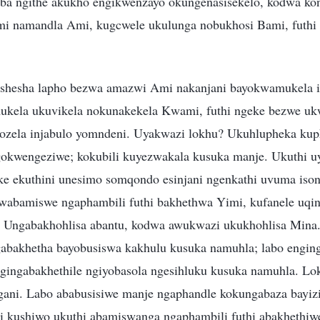
oba ngithe akukho engikwenzayo okungenasisekelo, kodwa ko
i namandla Ami, kugcwele ukulunga nobukhosi Bami, futhi
shesha lapho bezwa amazwi Ami nakanjani bayokwamukela i
ukela ukuvikela nokunakekela Kwami, futhi ngeke bezwe uk
kozela injabulo yomndeni. Uyakwazi lokhu? Ukuhlupheka ku
gokwengeziwe; kokubili kuyezwakala kusuka manje. Ukuthi 
ke ekuthini unesimo somqondo esinjani ngenkathi uvuma iso
wabamiswe ngaphambili futhi bakhethwa Yimi, kufanele uqin
. Ungabakhohlisa abantu, kodwa awukwazi ukukhohlisa Mina
gabakhetha bayobusiswa kakhulu kusuka namuhla; labo engi
ngingabakhethile ngiyobasola ngesihluku kusuka namuhla. L
ani. Labo ababusisiwe manje ngaphandle kokungabaza bayiz
i kushiwo ukuthi abamiswanga ngaphambili futhi abakhethiw