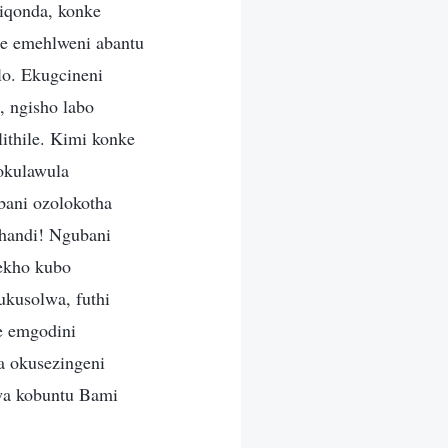
ziqonda, konke
le emehlweni abantu
o. Ekugcineni
 ngisho labo
ithile. Kimi konke
okulawula
bani ozolokotha
handi! Ngubani
kekho kubo
ukusolwa, futhi
e emgodini
 okusezingeni
swa kobuntu Bami