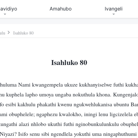
avidiyo
Amahubo
Ivangeli
ulu
Isahluko 80
Isahluko 80
huluma Nami kwangempela ukuze kukhanyiselwe futhi kukha
hu kuphela lapho umoya ungaba nokuthula khona. Kungenjal
ifo esibi kakhulu phakathi kwenu ngukwehlukanisa ubuntu Ba
mi obuphelele; ngaphezu kwalokho, iningi lenu ligcizelela 
kungathi alazi nhlobo ukuthi futhi nginobunkulunkulu obuphe
Niyazi? Isifo senu sibi ngendlela yokuthi uma ningaphuthumi