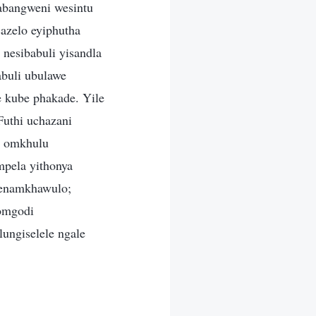
abangweni wesintu
cazelo eyiphutha
 nesibabuli yisandla
abuli ubulawe
 kube phakade. Yile
Futhi uchazani
i omkhulu
pela yithonya
genamkhawulo;
omgodi
ungiselele ngale