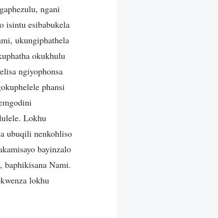
ngaphezulu, ngani
 isintu esibabukela
ami, ukungiphathela
kuphatha okukhulu
elisa ngiyophonsa
gokuphelele phansi
 emgodini
ulele. Lokhu
a ubuqili nenkohliso
hakamisayo bayinzalo
, baphikisana Nami.
okwenza lokhu