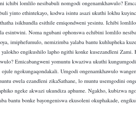
ini ichibi lomlilo nesibabuli nomgodi ongenamkhawulo? Emc
abuli yinto ethintekayo, kodwa isintu asazi ukuthi lokhu kuyin
hatha isikhundla esithile emiqondweni yesintu. Ichibi lomlilo
la esintwini. Noma ngubani ophonswa echibini lomlilo nesib
oya, imiphefumulo, nemizimba yalaba bantu kuhlupheka kuze
 yalokho engikushilo lapho ngithi konke kusezandleni Zami. 
wulo? Emicabangweni yomuntu kwaziwa ukuthi kungumgod
hi ojule ngokungaqondakali. Umgodi ongenamkhawulo wangem
muntu ewela ezandleni zikaSathane, lo muntu usemgodini on
aphiko ngeke akwazi ukundiza aphume. Ngakho, kubizwa ng
a bantu bonke bayongeniswa ekusoleni okuphakade, engikul