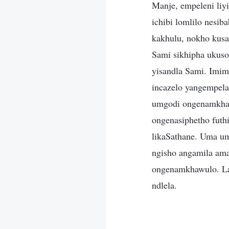
Manje, empeleni liy
ichibi lomlilo nesib
kakhulu, nokho kusat
Sami sikhipha ukuso
yisandla Sami. Imim
incazelo yangempela
umgodi ongenamkha
ongenasiphetho fut
likaSathane. Uma u
ngisho angamila am
ongenamkhawulo. Lab
ndlela.