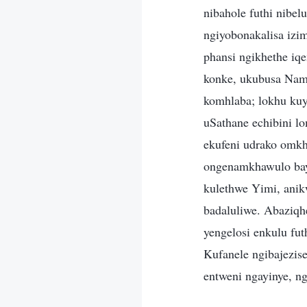
nibahole futhi nibe
ngiyobonakalisa izi
phansi ngikhethe iq
konke, ukubusa Nam
komhlaba; lokhu kuy
uSathane echibini l
ekufeni udrako omk
ongenamkhawulo bay
kulethwe Yimi, anik
badaluliwe. Abaziqh
yengelosi enkulu fu
Kufanele ngibajezis
entweni ngayinye, ng