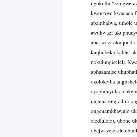
ngokuthi “izingwe a
kwenziwe kwacaca fu
abambalwa, uthole 
awukwazi ukuphunyu
abakwazi ukuqonda i
kuqhubeka kahle, a
nokulungiselela Kw
aphazamise ukuphat
ozolokotha angitshe
oyophunyuka olakeni
ungena emgodini on
ongenamkhawulo uku
eledlulele), ubone 
obejwayelekile ebun