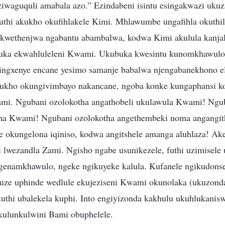
ziwaguquli amabala azo.” Ezindabeni isintu esingakwazi uku
thi akukho okufihlakele Kimi. Mhlawumbe ungafihla okuthi
ukwethenjwa ngabantu abambalwa, kodwa Kimi akulula kanjal
ka ekwahluleleni Kwami. Ukubuka kwesintu kunomkhawulo,
ngxenye encane yesimo samanje babalwa njengabanekhono el
kukho okungivimbayo nakancane, ngoba konke kungaphansi k
ami. Ngubani ozolokotha angathobeli ukulawula Kwami! Ngu
ha Kwami! Ngubani ozolokotha angethembeki noma angangit
le okungelona iqiniso, kodwa angitshele amanga aluhlaza! A
 lwezandla Zami. Ngisho ngabe usunikezele, futhi uzimisele 
genamkhawulo, ngeke ngikuyeke kalula. Kufanele ngikudons
ze uphinde wedlule ekujeziseni Kwami okunolaka (ukuzonda
ukuthi ubalekela kuphi. Into engiyizonda kakhulu ukuhlukani
kulunkulwini Bami obuphelele.