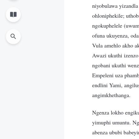
niyobulawa yizandl
ohloniphekile; utho
ngokuphelele (uwumu
ofuna ukuyenza, oda
Vula amehlo akho a
Awazi ukuthi izenz
ngobani ukuthi wenz
Empeleni uza phambi
endlini Yami, angil
angimkhethanga.
Ngenza lokho engiku
yimuphi umuntu. Ng
abenza ububi babeyi