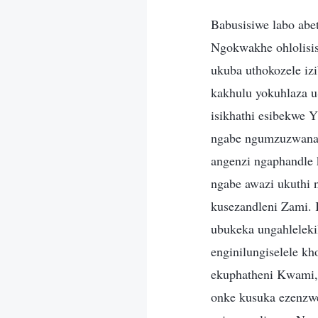
Babusisiwe labo abe
Ngokwakhe ohlolisis
ukuba uthokozele iz
kakhulu yokuhlaza u
isikhathi esibekwe 
ngabe ngumzuzwana 
angenzi ngaphandle 
ngabe awazi ukuthi
kusezandleni Zami. 
ubukeka ungahlelek
enginilungiselele k
ekuphatheni Kwami,
onke kusuka ezenzwe