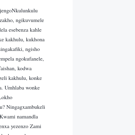
njengoNkulunkulu
 zakho, ngikuvumele
ela esebenza kahle
ke kakhulu, kukhona
ingakafiki, ngisho
empela ngokufanele,
Taishan, kodwa
li kakhulu, konke
la. Umhlaba wonke
Lokho
khu? Ningagxambukeli
a Kwami namandla
genxa yezenzo Zami