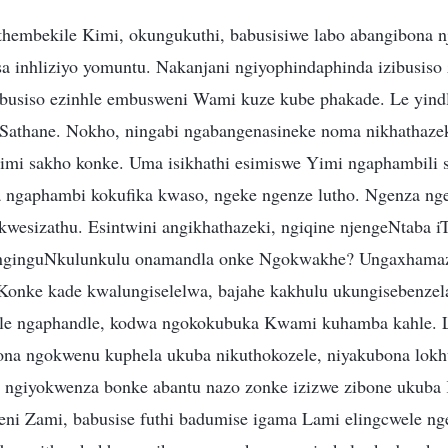
thembekile Kimi, okungukuthi, babusisiwe labo abangibona 
a inhliziyo yomuntu. Nakanjani ngiyophindaphinda izibusiso
ibusiso ezinhle embusweni Wami kuze kube phakade. Le yindl
Sathane. Nokho, ningabi ngabangenasineke noma nikhathaze
Yimi sakho konke. Uma isikhathi esimiswe Yimi ngaphambili s
ngaphambi kokufika kwaso, ngeke ngenze lutho. Ngenza ng
kwesizathu. Esintwini angikhathazeki, ngiqine njengeNtaba i
 nginguNkulunkulu onamandla onke Ngokwakhe? Ungaxhamaze
Konke kade kwalungiselelwa, bajahe kakhulu ukungisebenze
ile ngaphandle, kodwa ngokokubuka Kwami kuhamba kahle. 
hona ngokwenu kuphela ukuba nikuthokozele, niyakubona lo
 ngiyokwenza bonke abantu nazo zonke izizwe zibone ukub
ni Zami, babusise futhi badumise igama Lami elingcwele n