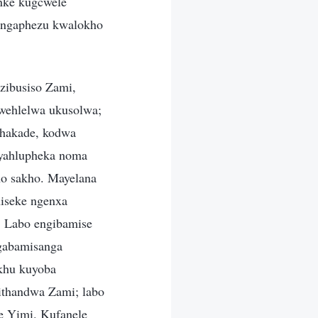
nke kugcwele
 ngaphezu kwalokho
zibusiso Zami,
wehlelwa ukusolwa;
phakade, kodwa
uyahlupheka noma
no sakho. Mayelana
iseke ngenxa
. Labo engibamise
ngabamisanga
okhu kuyoba
ithandwa Zami; labo
e Yimi. Kufanele