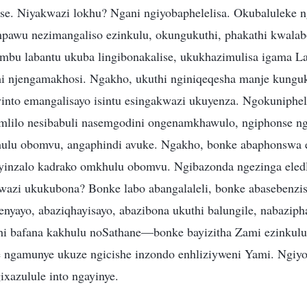
luse. Niyakwazi lokhu? Ngani ngiyobaphelelisa. Okubaluleke 
mpawu nezimangaliso ezinkulu, okungukuthi, phakathi kwalabo
embu labantu ukuba lingibonakalise, ukukhazimulisa igama L
i njengamakhosi. Ngakho, ukuthi nginiqeqesha manje kungu
into emangalisayo isintu esingakwazi ukuyenza. Ngokuniphel
omlilo nesibabuli nasemgodini ongenamkhawulo, ngiphonse n
hulu obomvu, angaphindi avuke. Ngakho, bonke abaphonswa
inzalo kadrako omkhulu obomvu. Ngibazonda ngezinga eledl
wazi ukukubona? Bonke labo abangalaleli, bonke abasebenzis
enyayo, abaziqhayisayo, abazibona ukuthi balungile, nabazip
thi bafana kakhulu noSathane—bonke bayizitha Zami ezinkulu
e ngamunye ukuze ngicishe inzondo enhliziyweni Yami. Ngiy
ixazulule into ngayinye.