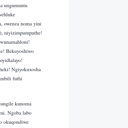
la ungumuntu
wehluke
a, owenza noma yini
), niyizimpumputhe!
Awunamahloni!
ke! Bekuyoshiwo
oyidlalayo!
pheki! Ngiyokuxosha
mbili futhi
lungile kunoma
mi. Ngoba labo
ho okuqondiwe