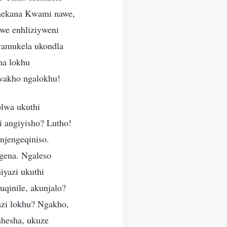
bhekana Kwami nawe,
we enhliziyweni
wamukela ukondla
ma lokhu
wakho ngalokhu!
lwa ukuthi
i angiyisho? Lutho!
njengeqiniso.
gena. Ngaleso
iyazi ukuthi
inile, akunjalo?
azi lokhu? Ngakho,
shesha, ukuze