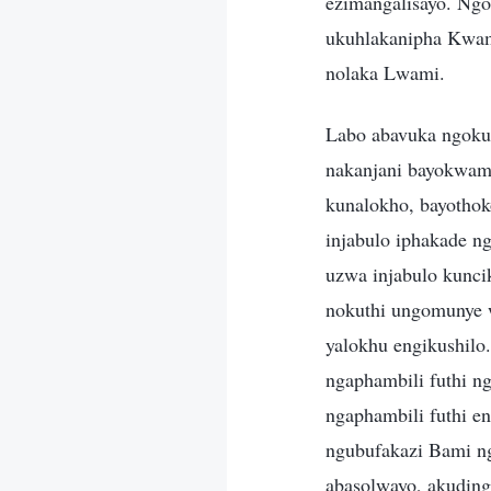
ezimangalisayo. Ng
ukuhlakanipha Kwam
nolaka Lwami.
Labo abavuka ngoku
nakanjani bayokwam
kunalokho, bayotho
injabulo iphakade n
uzwa injabulo kunci
nokuthi ungomunye 
yalokhu engikushilo
ngaphambili futhi n
ngaphambili futhi e
ngubufakazi Bami ng
abasolwayo, akuding