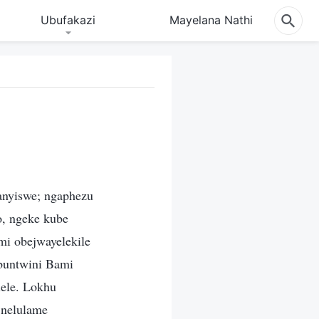
Ubufakazi
Mayelana Nathi
nyiswe; ngaphezu
o, ngeke kube
mi obejwayelekile
ebuntwini Bami
lele. Lokhu
 nelulame