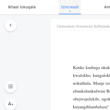
Ikhasi lokuqala
Izincwadi
Am
Ukubonakala Nomsebenzi KaNkulunk
Konke kudinga ukuk
kwalokho, kungalok
nokuthula. Manje is
ebunkulunkulwini Ba
obejwayelekile, ngo
kuyangihlambalaza! 