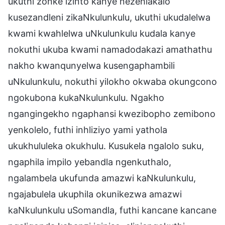
ukuthi zonke izinto kanye nezehlakalo
kusezandleni zikaNkulunkulu, ukuthi ukudalelwa
kwami kwahlelwa uNkulunkulu kudala kanye
nokuthi ukuba kwami namadodakazi amathathu
nakho kwanqunyelwa kusengaphambili
uNkulunkulu, nokuthi yilokho okwaba okungcono
ngokubona kukaNkulunkulu. Ngakho
ngangingekho ngaphansi kwezibopho zemibono
yenkolelo, futhi inhliziyo yami yathola
ukukhululeka okukhulu. Kusukela ngalolo suku,
ngaphila impilo yebandla ngenkuthalo,
ngalambela ukufunda amazwi kaNkulunkulu,
ngajabulela ukuphila okunikezwa amazwi
kaNkulunkulu uSomandla, futhi kancane kancane