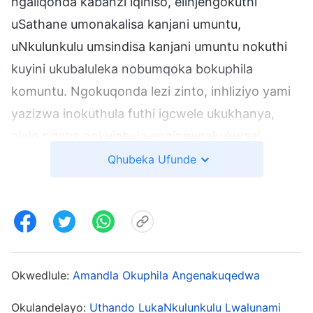
ngaliqonda kabanzi iqiniso, elinjengokuthi
uSathane umonakalisa kanjani umuntu,
uNkulunkulu umsindisa kanjani umuntu nokuthi
kuyini ukubaluleka nobumqoka bokuphila
komuntu. Ngokuqonda lezi zinto, inhliziyo yami
yazizwa inokuthula futhi igcwele ukukhanya,
njalo ngaba nokujabula engingenakukwazi
ukukuveza ngamazwi, futhi ngokwengeziwe
Qhubeka Ufunde
ngafinyelela ekukholelweni ngokuqinile ekutheni
uNkulunkulu uSomandla
ungukuphela
kukaNkulunkulu weqiniso oye wangisindisa
olwandle lokuhlupheka, futhi ngaba nokuzimisela
ukulandela uNkulunkulu uSomandla nangokuphila
Okwedlule:
Amandla Okuphila Angenakuqedwa
impilo engokoqobo. Ngemva kwesikhathi
Okulandelayo:
Uthando LukaNkulunkulu Lwalunami