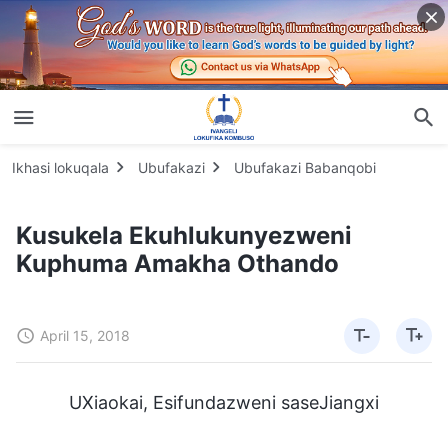
Ikhasi lokuqala
Ubufakazi
Ubufakazi Babanqobi
Kusukela Ekuhlukunyezweni
Kuphuma Amakha Othando
April 15, 2018
UXiaokai, Esifundazweni saseJiangxi