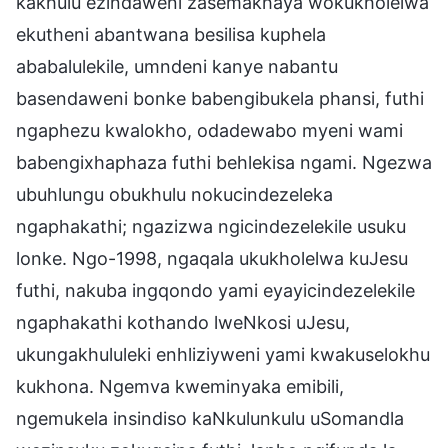
kakhulu ezindaweni zasemakhaya wokukholelwa
ekutheni abantwana besilisa kuphela
ababalulekile, umndeni kanye nabantu
basendaweni bonke babengibukela phansi, futhi
ngaphezu kwalokho, odadewabo myeni wami
babengixhaphaza futhi behlekisa ngami. Ngezwa
ubuhlungu obukhulu nokucindezeleka
ngaphakathi; ngazizwa ngicindezelekile usuku
lonke. Ngo-1998, ngaqala ukukholelwa kuJesu
futhi, nakuba ingqondo yami eyayicindezelekile
ngaphakathi kothando lweNkosi uJesu,
ukungakhululeki enhliziyweni yami kwakuselokhu
kukhona. Ngemva kweminyaka emibili,
ngemukela insindiso kaNkulunkulu uSomandla