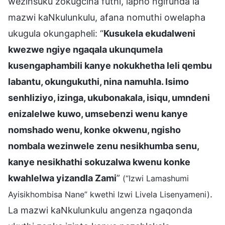
wezinsuku zokugcina futhi, lapho ngifunda la
mazwi kaNkulunkulu, afana nomuthi owelapha
ukugula okungapheli: “
Kusukela ekudalweni
kwezwe ngiye ngaqala ukunqumela
kusengaphambili kanye nokukhetha leli qembu
labantu, okungukuthi, nina namuhla. Isimo
senhliziyo, izinga, ukubonakala, isiqu, umndeni
enizalelwe kuwo, umsebenzi wenu kanye
nomshado wenu, konke okwenu, ngisho
nombala wezinwele zenu nesikhumba senu,
kanye nesikhathi sokuzalwa kwenu konke
kwahlelwa yizandla Zami
”
(“Izwi Lamashumi
.
Ayisikhombisa Nane” kwethi Izwi Livela Lisenyameni)
La mazwi kaNkulunkulu angenza ngaqonda