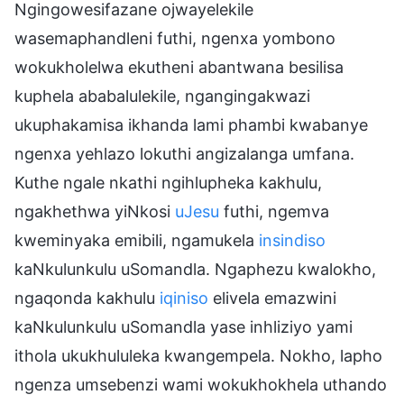
Ngingowesifazane ojwayelekile
wasemaphandleni futhi, ngenxa yombono
wokukholelwa ekutheni abantwana besilisa
kuphela ababalulekile, ngangingakwazi
ukuphakamisa ikhanda lami phambi kwabanye
ngenxa yehlazo lokuthi angizalanga umfana.
Kuthe ngale nkathi ngihlupheka kakhulu,
ngakhethwa yiNkosi
uJesu
futhi, ngemva
kweminyaka emibili, ngamukela
insindiso
kaNkulunkulu uSomandla. Ngaphezu kwalokho,
ngaqonda kakhulu
iqiniso
elivela emazwini
kaNkulunkulu uSomandla yase inhliziyo yami
ithola ukukhululeka kwangempela. Nokho, lapho
ngenza umsebenzi wami wokukhokhela uthando