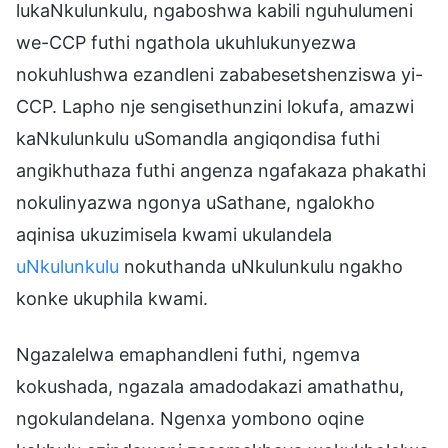
lukaNkulunkulu, ngaboshwa kabili nguhulumeni
we-CCP futhi ngathola ukuhlukunyezwa
nokuhlushwa ezandleni zababesetshenziswa yi-
CCP. Lapho nje sengisethunzini lokufa, amazwi
kaNkulunkulu uSomandla angiqondisa futhi
angikhuthaza futhi angenza ngafakaza phakathi
nokulinyazwa ngonya uSathane, ngalokho
aqinisa ukuzimisela kwami ukulandela
uNkulunkulu
nokuthanda uNkulunkulu ngakho
konke ukuphila kwami.
Ngazalelwa emaphandleni futhi, ngemva
kokushada, ngazala amadodakazi amathathu,
ngokulandelana. Ngenxa yombono oqine