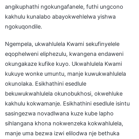
angikuphathi ngokungafanele, futhi ungcono
kakhulu kunalabo abayokwehlelwa yishwa
ngokuqondile.
Ngempela, ukwahlulela Kwami sekufinyelele
eqophelweni eliphezulu, kwangena endaweni
okungakaze kufike kuyo. Ukwahlulela Kwami
kukuye wonke umuntu, manje kuwukwahlulela
okunolaka. Esikhathini esedlule
bekuwukwahlulela okunobukhosi, okwehluke
kakhulu kokwamanje. Esikhathini esedlule isintu
sasingezwa novadlwana kuze kube lapho
sihlangana khona nokwenzeka kokwahlulela,
manje uma bezwa izwi elilodwa nje bethuka