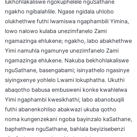
lukhohlakaliswe ngokuphelele nguSathane
ngakho ngibalahlile. Ngase ngidala uhlobo
olukhethwe futhi lwamiswa ngaphambili Yimina,
lowo nalowo kulaba unezimfanelo Zami
ngamazinga ehlukene; ngakho, labo abakhethwe
Yimi namuhla ngamunye unezimfanelo Zami
ngamazinga ehlukene. Nakuba bekhohlakaliswe
nguSathane, basengabami; isinyathelo ngasinye
siyingxenye yohlelo Lwami lokuphatha. Ukuthi
abaqotho babusa embusweni konke kwahlelwa
Yimi ngaphambi kwesikhathi; labo abanobuqili
futhi abanenkohliso abakwazi ukuba qotho
noma kungenzekani ngoba bayinzalo kaSathane,
baphethwe nguSathane, bahlala beyizisebenzi