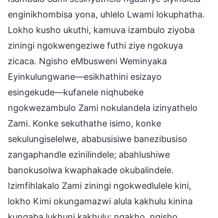
enginikhombisa yona, uhlelo Lwami lokuphatha.
Lokho kusho ukuthi, kamuva izambulo ziyoba
ziningi ngokwengeziwe futhi ziye ngokuya
zicaca. Ngisho eMbusweni Weminyaka
Eyinkulungwane—esikhathini esizayo
esingekude—kufanele niqhubeke
ngokwezambulo Zami nokulandela izinyathelo
Zami. Konke sekuthathe isimo, konke
sekulungiselelwe, ababusisiwe banezibusiso
zangaphandle ezinilindele; abahlushiwe
banokusolwa kwaphakade okubalindele.
Izimfihlakalo Zami ziningi ngokwedlulele kini,
lokho Kimi okungamazwi alula kakhulu kinina
kungaba lukhuni kakhulu; ngakho, ngisho