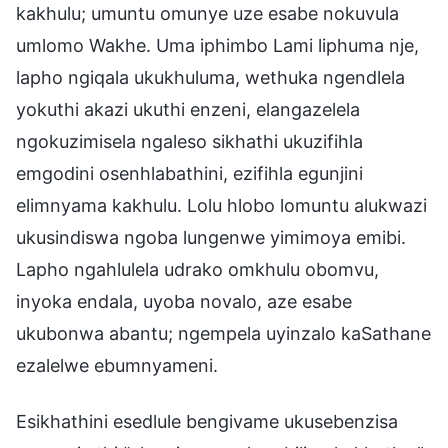
kakhulu; umuntu omunye uze esabe nokuvula
umlomo Wakhe. Uma iphimbo Lami liphuma nje,
lapho ngiqala ukukhuluma, wethuka ngendlela
yokuthi akazi ukuthi enzeni, elangazelela
ngokuzimisela ngaleso sikhathi ukuzifihla
emgodini osenhlabathini, ezifihla egunjini
elimnyama kakhulu. Lolu hlobo lomuntu alukwazi
ukusindiswa ngoba lungenwe yimimoya emibi.
Lapho ngahlulela udrako omkhulu obomvu,
inyoka endala, uyoba novalo, aze esabe
ukubonwa abantu; ngempela uyinzalo kaSathane
ezalelwe ebumnyameni.
Esikhathini esedlule bengivame ukusebenzisa