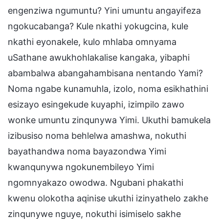
engenziwa ngumuntu? Yini umuntu angayifeza
ngokucabanga? Kule nkathi yokugcina, kule
nkathi eyonakele, kulo mhlaba omnyama
uSathane awukhohlakalise kangaka, yibaphi
abambalwa abangahambisana nentando Yami?
Noma ngabe kunamuhla, izolo, noma esikhathini
esizayo esingekude kuyaphi, izimpilo zawo
wonke umuntu zinqunywa Yimi. Ukuthi bamukela
izibusiso noma behlelwa amashwa, nokuthi
bayathandwa noma bayazondwa Yimi
kwanqunywa ngokunembileyo Yimi
ngomnyakazo owodwa. Ngubani phakathi
kwenu olokotha aqinise ukuthi izinyathelo zakhe
zinqunywe nguye, nokuthi isimiselo sakhe