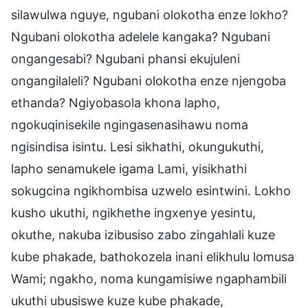
silawulwa nguye, ngubani olokotha enze lokho?
Ngubani olokotha adelele kangaka? Ngubani
ongangesabi? Ngubani phansi ekujuleni
ongangilaleli? Ngubani olokotha enze njengoba
ethanda? Ngiyobasola khona lapho,
ngokuqinisekile ngingasenasihawu noma
ngisindisa isintu. Lesi sikhathi, okungukuthi,
lapho senamukele igama Lami, yisikhathi
sokugcina ngikhombisa uzwelo esintwini. Lokho
kusho ukuthi, ngikhethe ingxenye yesintu,
okuthe, nakuba izibusiso zabo zingahlali kuze
kube phakade, bathokozela inani elikhulu lomusa
Wami; ngakho, noma kungamisiwe ngaphambili
ukuthi ubusiswe kuze kube phakade,