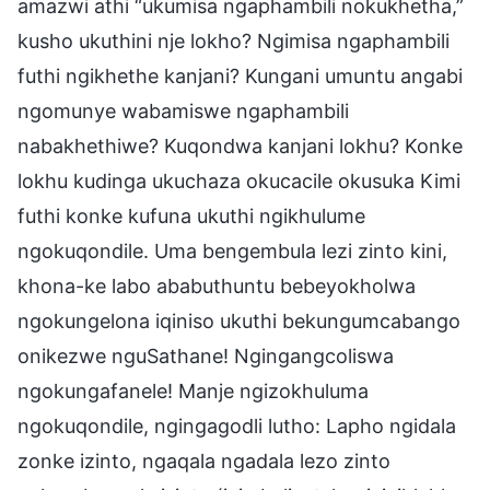
amazwi athi “ukumisa ngaphambili nokukhetha,”
kusho ukuthini nje lokho? Ngimisa ngaphambili
futhi ngikhethe kanjani? Kungani umuntu angabi
ngomunye wabamiswe ngaphambili
nabakhethiwe? Kuqondwa kanjani lokhu? Konke
lokhu kudinga ukuchaza okucacile okusuka Kimi
futhi konke kufuna ukuthi ngikhulume
ngokuqondile. Uma bengembula lezi zinto kini,
khona-ke labo ababuthuntu bebeyokholwa
ngokungelona iqiniso ukuthi bekungumcabango
onikezwe nguSathane! Ngingangcoliswa
ngokungafanele! Manje ngizokhuluma
ngokuqondile, ngingagodli lutho: Lapho ngidala
zonke izinto, ngaqala ngadala lezo zinto