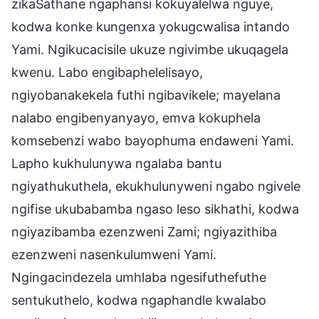
zikaSathane ngaphansi kokuyalelwa nguye,
kodwa konke kungenxa yokugcwalisa intando
Yami. Ngikucacisile ukuze ngivimbe ukuqagela
kwenu. Labo engibaphelelisayo,
ngiyobanakekela futhi ngibavikele; mayelana
nalabo engibenyanyayo, emva kokuphela
komsebenzi wabo bayophuma endaweni Yami.
Lapho kukhulunywa ngalaba bantu
ngiyathukuthela, ekukhulunyweni ngabo ngivele
ngifise ukubabamba ngaso leso sikhathi, kodwa
ngiyazibamba ezenzweni Zami; ngiyazithiba
ezenzweni nasenkulumweni Yami.
Ngingacindezela umhlaba ngesifuthefuthe
sentukuthelo, kodwa ngaphandle kwalabo