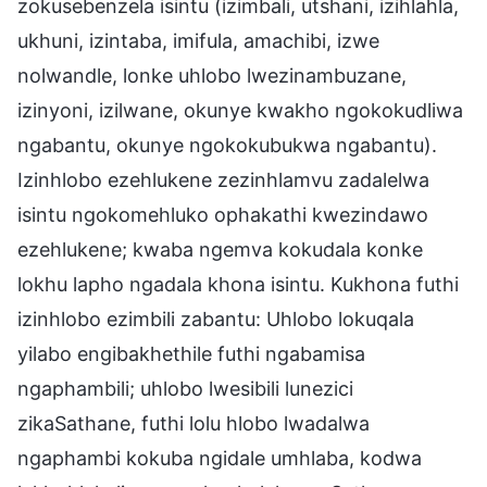
zokusebenzela isintu (izimbali, utshani, izihlahla,
ukhuni, izintaba, imifula, amachibi, izwe
nolwandle, lonke uhlobo lwezinambuzane,
izinyoni, izilwane, okunye kwakho ngokokudliwa
ngabantu, okunye ngokokubukwa ngabantu).
Izinhlobo ezehlukene zezinhlamvu zadalelwa
isintu ngokomehluko ophakathi kwezindawo
ezehlukene; kwaba ngemva kokudala konke
lokhu lapho ngadala khona isintu. Kukhona futhi
izinhlobo ezimbili zabantu: Uhlobo lokuqala
yilabo engibakhethile futhi ngabamisa
ngaphambili; uhlobo lwesibili lunezici
zikaSathane, futhi lolu hlobo lwadalwa
ngaphambi kokuba ngidale umhlaba, kodwa