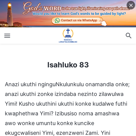
Isahluko 83
Isahluko 83
Anazi ukuthi nginguNkulunkulu onamandla onke;
anazi ukuthi zonke izindaba nezinto zilawulwa
Yimi! Kusho ukuthini ukuthi konke kudalwe futhi
kwaphethwa Yimi? Izibusiso noma amashwa
awo wonke umuntu konke kuncike
ekugcwaliseni Yimi, ezenzweni Zami. Yini