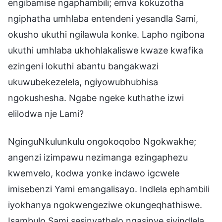
engibamise ngaphambili; emva kokuzotha
ngiphatha umhlaba entendeni yesandla Sami,
okusho ukuthi ngilawula konke. Lapho ngibona
ukuthi umhlaba ukhohlakaliswe kwaze kwafika
ezingeni lokuthi abantu bangakwazi
ukuwubekezelela, ngiyowubhubhisa
ngokushesha. Ngabe ngeke kuthathe izwi
elilodwa nje Lami?
NginguNkulunkulu ongokoqobo Ngokwakhe;
angenzi izimpawu nezimanga ezingaphezu
kwemvelo, kodwa yonke indawo igcwele
imisebenzi Yami emangalisayo. Indlela ephambili
iyokhanya ngokwengeziwe okungeqhathiswe.
Isambulo Sami sesinyathelo ngasinye siyindlela